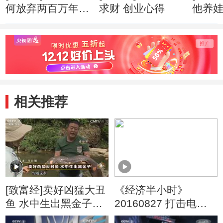
何放弃两百万年薪
求财 创业心得
他养
创业心得
市赚钱
相关推荐
[致富经]卖好凶猛大丑
《经济半小时》
鱼 水中生出黑金子
20160827 打击电信
20160804
网络犯罪：“飓风”在行