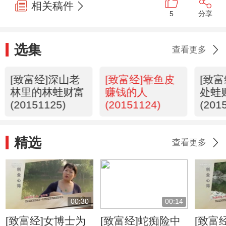
相关稿件
5
分享
选集
查看更多
[致富经]深山老
[致富经]靠鱼皮
[致
林里的林蛙财富
赚钱的人
处蛙
(20151125)
(20151124)
(201
精选
查看更多
00:30
00:14
[致富经]女博士为
[致富经]蛇痴险中
[致富