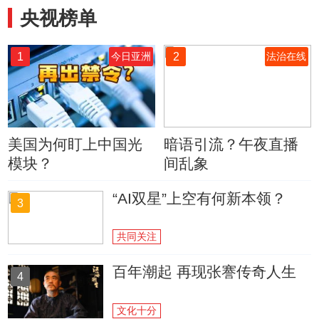
央视榜单
1
2
今日亚洲
法治在线
美国为何盯上中国光
暗语引流？午夜直播
模块？
间乱象
“AI双星”上空有何新本领？
3
共同关注
百年潮起 再现张謇传奇人生
4
文化十分