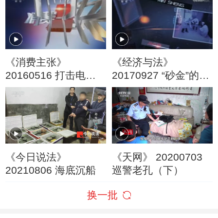
动
《消费主张》
《经济与法》
20160516 打击电信
20170927 “砂金”的诱
网络违法犯罪——伪
惑
基站之害
《今日说法》
《天网》 20200703
20210806 海底沉船
巡警老孔（下）
换一批