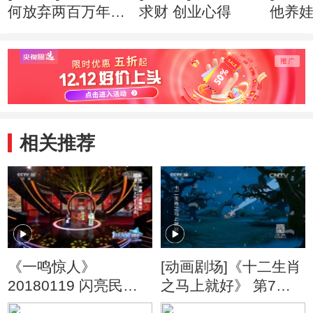
何放弃两百万年薪
求财 创业心得
他养
创业心得
市赚钱
相关推荐
《一鸣惊人》
[动画剧场]《十二生肖
20180119 闪亮民营
之马上就好》 第7集
剧团第二季（3）
防盗监视器