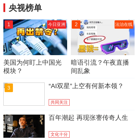
央视榜单
1
2
今日亚洲
法治在线
美国为何盯上中国光
暗语引流？午夜直播
模块？
间乱象
“AI双星”上空有何新本领？
3
共同关注
百年潮起 再现张謇传奇人生
4
文化十分