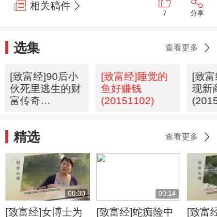
相关稿件
7
分享
选集
查看更多
[致富经]90后小
[致富经]睡觉的
[致富
伙死里逃生的财
鱼好赚钱
现新
富传奇
(20151102)
(201
(20151103)
精选
查看更多
00:30
00:14
[致富经]女博士为
[致富经]蛇痴险中
[致富