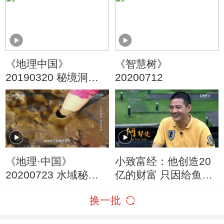
《地理中国》
《智慧树》
20190320 秘境洞天·
20200712
解密奇峰身世（上）
《地理·中国》
小致富经：他创造20
20200723 水域秘境·
亿的财富 只因给鱼编
滩涂寻奇
造美梦吗
换一批