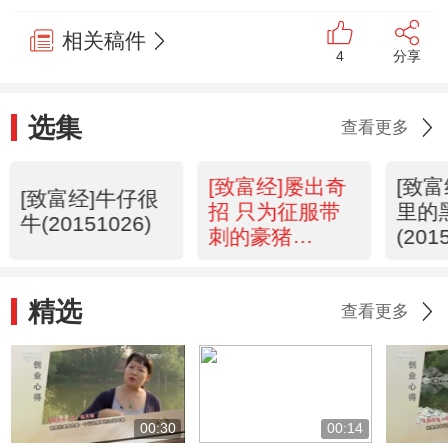
相关稿件
4
分享
选集
查看更多
[致富经]屡出奇
[致
[致富经]牛仔很
招 只为征服带
里的
牛(20151026)
刺的豪猪
(201
(20151023)
精选
查看更多
00:30
00:14