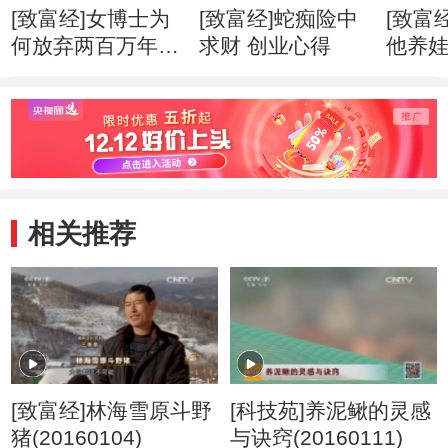
[致富经]女博士为
[致富经]蛇痴险中
[致富
何放弃两百万年薪
求财 创业心得
他养
创业心得
市赚钱
相关推荐
[致富经]林海雪原斗野
[科技苑]养泥鳅的灵感
猪(20160104)
与诀窍(20160111)