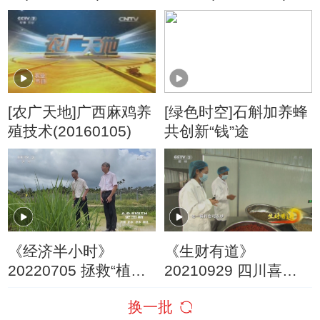
[农广天地]广西麻鸡养
[绿色时空]石斛加养蜂
殖技术(20160105)
共创新“钱”途
《经济半小时》
《生财有道》
20220705 拯救“植物
20210929 四川喜
大熊猫”——野生稻
德：花椒红 稻谷香 秋
换一批
收忙