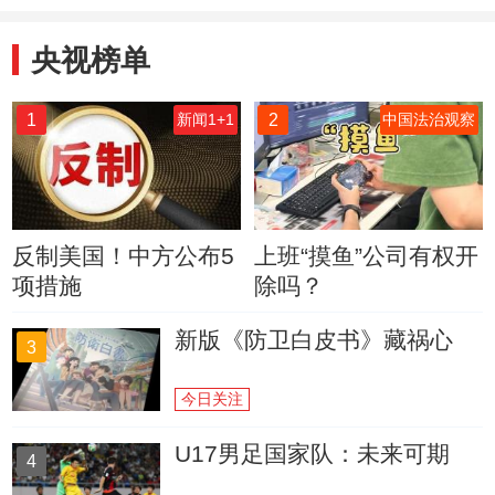
央视榜单
1
2
新闻1+1
中国法治观察
反制美国！中方公布5
上班“摸鱼”公司有权开
项措施
除吗？
新版《防卫白皮书》藏祸心
3
今日关注
U17男足国家队：未来可期
4