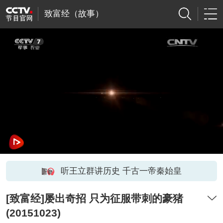
致富经（故事）
听王立群讲历史 千古一帝秦始皇
[致富经]屡出奇招 只为征服带刺的豪猪
(20151023)