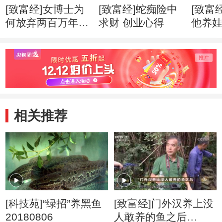
[致富经]女博士为
[致富经]蛇痴险中
[致富
何放弃两百万年薪
求财 创业心得
他养
创业心得
市赚钱
相关推荐
[科技苑]“绿招”养黑鱼
[致富经]门外汉养上没
20180806
人敢养的鱼之后