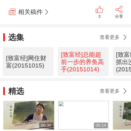
相关稿件
3
分享
选集
查看更多
[致富经]总能超
[致
[致富经]网住财
前一步的养鱼高
抓出
富(20151015)
手(20151014)
(201
精选
查看更多
00:30
00:14