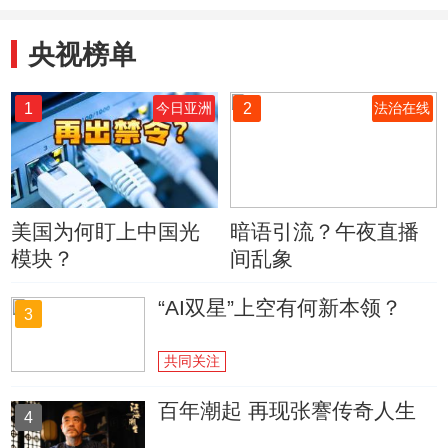
央视榜单
1
2
今日亚洲
法治在线
美国为何盯上中国光
暗语引流？午夜直播
模块？
间乱象
“AI双星”上空有何新本领？
3
共同关注
百年潮起 再现张謇传奇人生
4