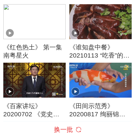
20171030
《红色热土》 第一集
《谁知盘中餐》
南粤星火
20210113 “吃香”的丑
大鹅
《百家讲坛》
《田间示范秀》
20200702 《党史故
20200817 绚丽锦鲤
事100讲》 创办特区
俏茄苗
换一批
扩大开放