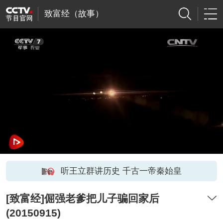
致富经（故事）
听王立群讲历史 千古一帝秦始皇
[致富经]倔强老爹把儿子骗回家后
(20150915)