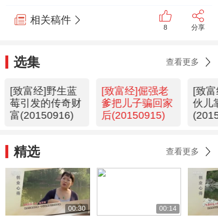
相关稿件
8
分享
选集
查看更多
[致富经]野生蓝
[致富经]倔强老
[致富
莓引发的传奇财
爹把儿子骗回家
伙儿
富(20150916)
后(20150915)
(201
精选
查看更多
00:30
00:14