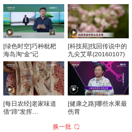
鱼(20160108)
[绿色时空]巧种枇杷
[科技苑]找回传说中的
海岛淘“金”记
九尖艾草(20160107)
[每日农经]老家味道
[健康之路]哪些水果最
借“蹄”发挥
伤胃
(20160126)
换一批