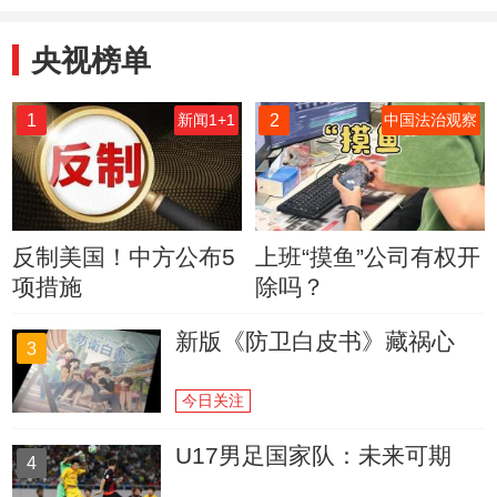
央视榜单
1
2
新闻1+1
中国法治观察
反制美国！中方公布5
上班“摸鱼”公司有权开
项措施
除吗？
新版《防卫白皮书》藏祸心
3
今日关注
U17男足国家队：未来可期
4