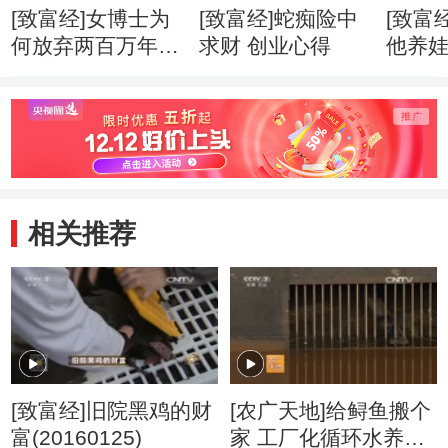
[致富经]女博士为
[致富经]蛇痴险中
[致富
何放弃两百万年薪
求财 创业心得
他养
创业心得
市赚钱
相关推荐
[致富经]旧院黑鸡的财
[农广天地]给鲟鱼搬个
富(20160125)
家 工厂化循环水养鲟