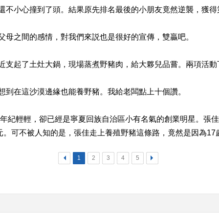
還不小心撞到了頭。結果原先排名最後的小朋友竟然逆襲，獲得
母之間的感情，對我們來説也是很好的宣傳，雙贏吧。
支起了土灶大鍋，現場蒸煮野豬肉，給大夥兒品嘗。兩項活動
到在這沙漠邊緣也能養野豬。我給老闆點上十個讚。
年紀輕輕，卻已經是寧夏回族自治區小有名氣的創業明星。張佳從
萬元。可不被人知的是，張佳走上養殖野豬這條路，竟然是因為1
<
1
2
3
4
5
>