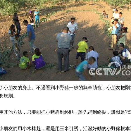
小朋友的身上。不過看到小野豬一臉的無辜萌寵，小朋友把剛
賽規則。
其他方法，只要能把小豬趕到終點，誰先趕到終點，誰就是冠
朋友們用小木棒趕，還是用玉米引誘，活潑好動的小野豬根本