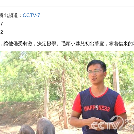
出頻道：
CCTV-7
7
2
他備受刺激，決定輟學。毛頭小夥兒初出茅廬，靠着借來的3萬