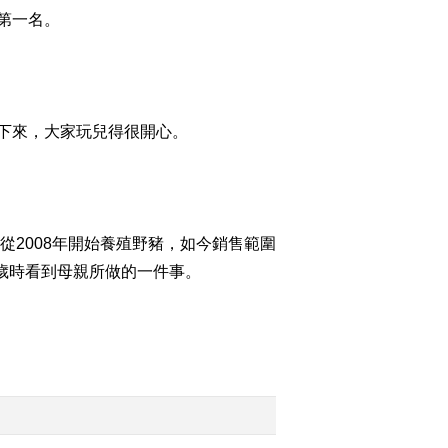
第一名。
2015-08-21 00:37:57
[致富经]斗牛的财富
(20150819)
下來，大家玩兒得很開心。
2015-08-19 23:13:59
[致富经]滑溜溜的财富不
好抓(20150818)
2008年開始養殖野豬，如今銷售範圍
2015-08-19 00:45:57
7歲時看到母親所做的一件事。
[致富经]沙漠中的骆驼财
富(20150817)
2015-08-18 00:59:57
[致富经]妈妈逼我放弃
2000万(20150814)