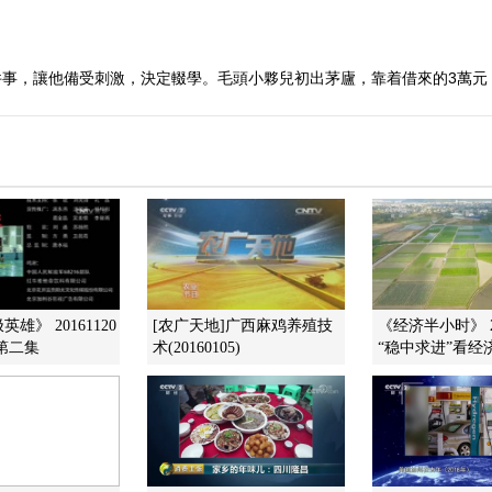
事，讓他備受刺激，決定輟學。毛頭小夥兒初出茅廬，靠着借來的3萬元，
雄》 20161120
[农广天地]广西麻鸡养殖技
《经济半小时》 20
第二集
术(20160105)
“稳中求进”看经济