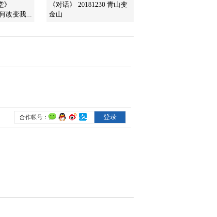
堂》
《对话》 20181230 青山变
2015-08-10 23:51:58
如何改变我...
金山
[致富经]放长线钓大鱼
(20150807)
2015-08-08 00:11:59
[致富经]派出所里梦醒之
后(20150806)
2015-08-07 00:09:57