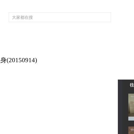
頻道大全
欄目大全
片庫
4K專區
聽
育
電影
國防軍事
電視劇
紀錄
科教
戲曲
社會與法
少
20150914)
往