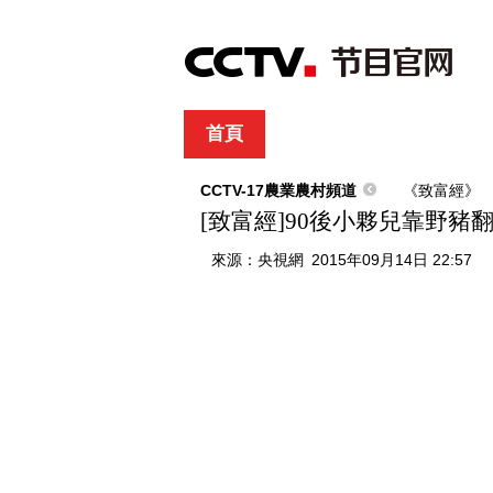
首頁
直播
節目單
綜合
新聞
財經
綜藝
中文國際
體
CCTV-17農業農村頻道
《致富經》
[致富經]90後小夥兒靠野豬翻身(
來源：
央視網
2015年09月14日 22:57