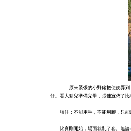
原來緊張的小野豬把便便弄到了
仔。看大夥兒準備完畢，張佳宣佈了比
張佳：不能用手，不能用腳，只能用
比賽剛開始，場面就亂了套。無論小