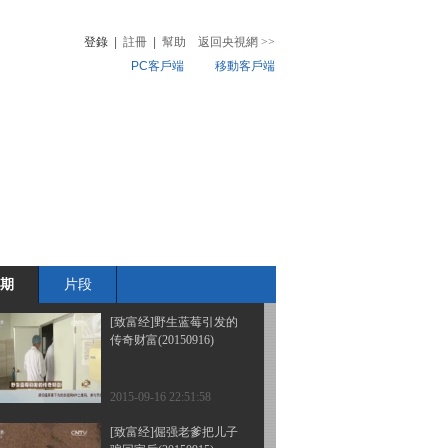
子的梦想(20150921)
登錄
|
註冊
|
幫助
返回央視網
>>
PC客戶端
移動客戶端
2015-09-21 22:50:06
[致富经]财富险中求 故事
音
熱榜
汇(20150918)
微視頻
兒
音樂
體育賽事
農業農村
2015-09-18 22:27:57
[致富经]煎出来的财富
(20150917)
期
片段
2015-09-17 22:27:59
[致富经]野生蓝莓引发的
传奇财富(20150916)
2015-09-16 22:51:58
[致富经]倔强老爹把儿子