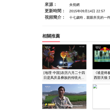
來源：
央視網
更新時間：
2015年09月14日 22:57
視頻簡介：
十七歲時，親眼所見的一件
相關推薦
[地理·中国]农历六月二十四
《谁是终极英
日是凤庆县彝族的传统火...
西部天狼 