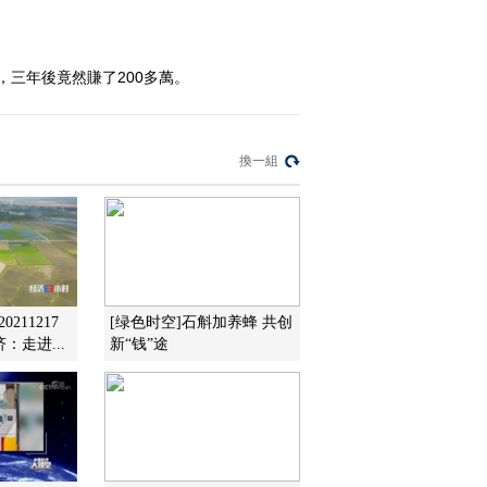
2015-08-14 22:49:58
[致富经]改名开始的惊险
三年後竟然賺了200多萬。
财富(20150813)
2015-08-14 00:21:57
換一組
[致富经]白手起家 小伙赚
千万(20150812)
2015-08-13 00:39:57
[致富经]种桑树养鸡 赚钱
与众不同(20150811)
211217
[绿色时空]石斛加养蜂 共创
：走进...
新“钱”途
2015-08-12 00:27:57
[致富经]虫子改变的泥鳅
财富(20150810)