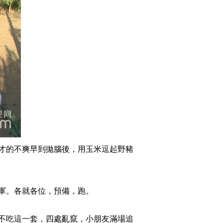
2015-08-26 23:27:58
[致富经]她种白芹与众不
同(20150825)
2015-08-25 23:07:58
[致富经]流言缠身的女孩
回村养羊(20150824)
2015-08-24 22:11:57
[致富经]发现16棵千年古
才的不爽早到拋腦後，用玉米逗起野豬
荔枝树之后(20150821)
2015-08-21 22:38:02
軍。各就各位，預備，跑。
[致富经]不怕它死背后的
商机(20150820)
不吃這一套，四處亂竄，小朋友滿場追