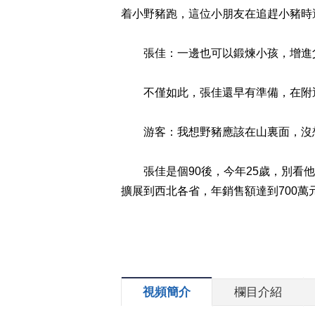
着小野豬跑，這位小朋友在追趕小豬時
張佳：一邊也可以鍛煉小孩，增進父
不僅如此，張佳還早有準備，在附近
游客：我想野豬應該在山裏面，沒想
張佳是個90後，今年25歲，別看他
擴展到西北各省，年銷售額達到700
視頻簡介
欄目介紹