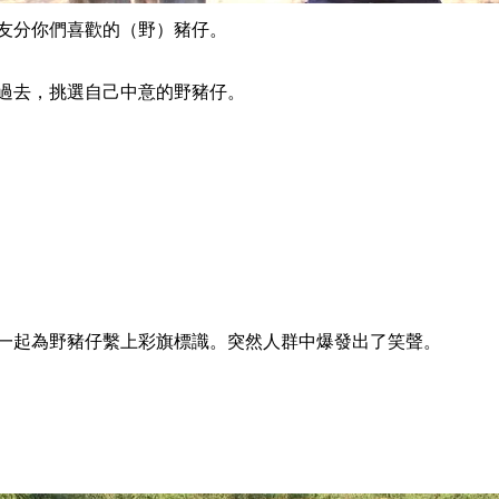
分你們喜歡的（野）豬仔。
去，挑選自己中意的野豬仔。
起為野豬仔繫上彩旗標識。突然人群中爆發出了笑聲。