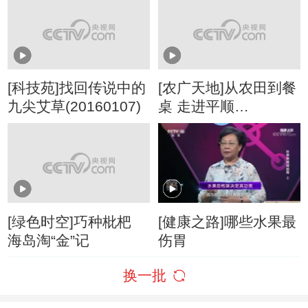
[科技苑]找回传说中的
[农广天地]从农田到餐
九尖艾草(20160107)
桌 走进平顺
(20160112)
[绿色时空]巧种枇杷
[健康之路]哪些水果最
海岛淘“金”记
伤胃
换一批