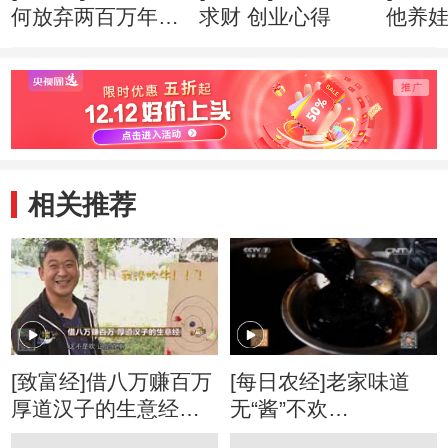
何放弃两百万年薪
求财 创业心得
他养
创业心得
市赚钱
相关推荐
[致富经]借八万赚百万
[每日农经]老家味道
厚道汉子的生意经
无“酱”不欢
20170822
(20160127)