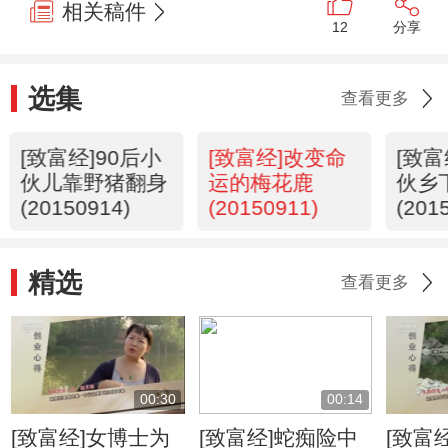
相关稿件
12
分享
选集
查看更多
[致富经]90后小
[致富经]改变命
[致富
伙儿靠野猪翻身
运的梅花鹿
伙乡
(20150914)
(20150911)
(201
精选
查看更多
00:30
00:14
[致富经]女博士为
[致富经]蛇痴险中
[致富