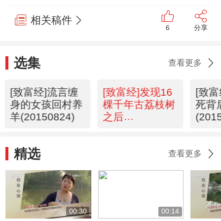
相关稿件
6
分享
选集
查看更多
[致富经]流言缠
[致富经]发现16
[致
身的女孩回村养
棵千年古荔枝树
死背
羊(20150824)
之后
(201
(20150821)
精选
查看更多
00:30
00:14