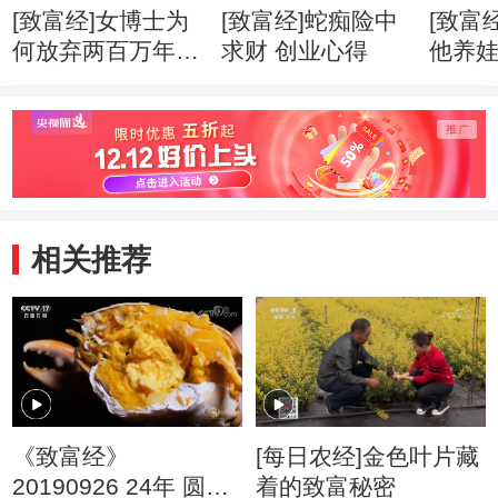
[致富经]女博士为
[致富经]蛇痴险中
[致富
何放弃两百万年薪
求财 创业心得
他养
创业心得
市赚钱
相关推荐
《致富经》
[每日农经]金色叶片藏
20190926 24年 圆一
着的致富秘密