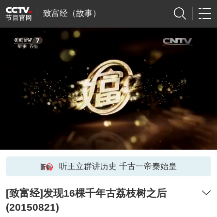
致富经（故事）
听王立群讲历史 千古一帝秦始皇
[致富经]发现16棵千年古荔枝树之后
(20150821)