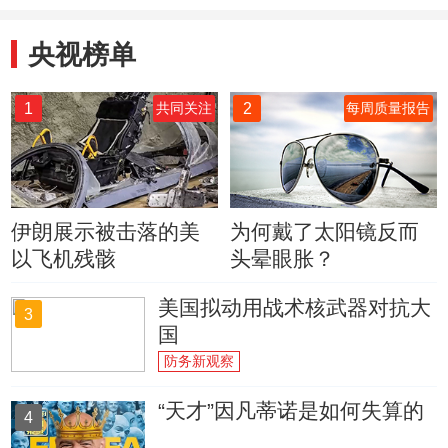
央视榜单
1
2
共同关注
每周质量报告
伊朗展示被击落的美
为何戴了太阳镜反而
以飞机残骸
头晕眼胀？
美国拟动用战术核武器对抗大
3
国
防务新观察
“天才”因凡蒂诺是如何失算的
4