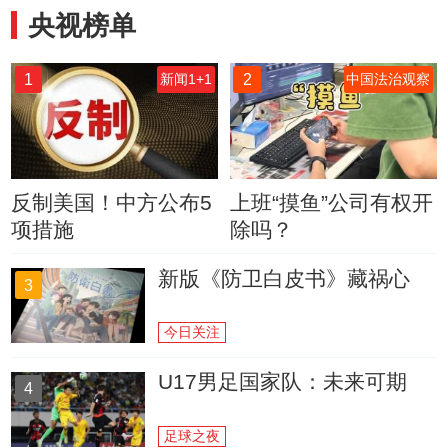
央视榜单
1
2
新闻1+1
中国法治观察
反制美国！中方公布5
上班“摸鱼”公司有权开
项措施
除吗？
新版《防卫白皮书》藏祸心
3
今日关注
U17男足国家队：未来可期
4
足球之夜