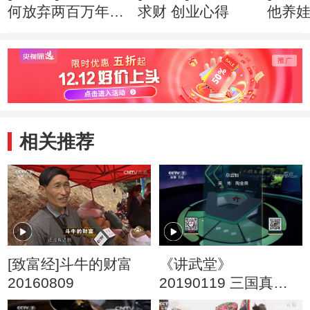
何放弃两百万年薪
求财 创业心得
他养
创业心得
市赚钱
相关推荐
[致富经]斗牛的财富
《讲武堂》
20160809
20190119 三国真相
（三） 孙权