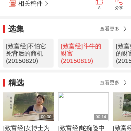
相关稿件
8
分享
选集
查看更多
[致富经]不怕它
[致富经]斗牛的
[致
死背后的商机
财富
的财
(20150820)
(20150819)
(201
精选
查看更多
00:30
00:14
[致富经]女博士为
[致富经]蛇痴险中
[致富