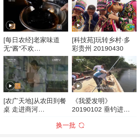
[每日农经]老家味道
[科技苑]玩转乡村·多
无“酱”不欢
彩贵州 20190430
(20160127)
[农广天地]从农田到餐
《我爱发明》
桌 走进商河
20190102 垂钓进行
(20160115)
时 5
换一批