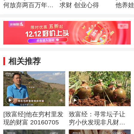
何放弃两百万年薪
求财 创业心得
他养
创业心得
市赚钱
相关推荐
[致富经]他在穷村里发
致富经：寻常坛子让
现的财富 20160705
穷小伙发现非凡财富
5月3日