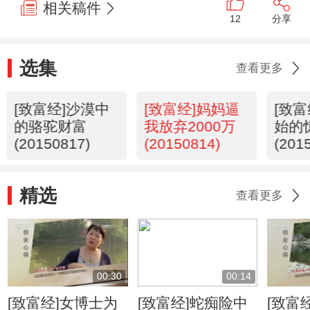
相关稿件
12
分享
选集
查看更多
[致富经]沙漠中
[致富经]妈妈逼
[致
的骆驼财富
我放弃2000万
始的
(20150817)
(20150814)
(201
精选
查看更多
00:30
00:14
[致富经]女博士为
[致富经]蛇痴险中
[致富