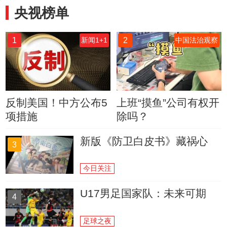
央视榜单
1
2
新闻1+1
中国法治观察
反制美国！中方公布5
上班“摸鱼”公司有权开
项措施
除吗？
新版《防卫白皮书》藏祸心
3
今日关注
U17男足国家队：未来可期
4
足球之夜