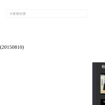
頻道大全
欄目大全
片庫
4K專區
聽
育
電影
國防軍事
電視劇
紀錄
科教
戲曲
社會與法
少
150810)
往