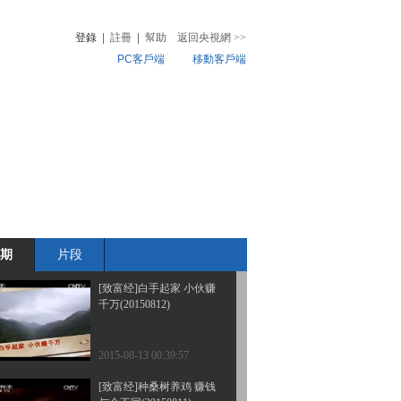
富(20150817)
登錄
|
註冊
|
幫助
返回央視網
>>
PC客戶端
移動客戶端
2015-08-18 00:59:57
[致富经]妈妈逼我放弃
音
熱榜
2000万(20150814)
微視頻
兒
音樂
體育賽事
農業農村
2015-08-14 22:49:58
[致富经]改名开始的惊险
财富(20150813)
期
片段
2015-08-14 00:21:57
[致富经]白手起家 小伙赚
千万(20150812)
2015-08-13 00:39:57
[致富经]种桑树养鸡 赚钱