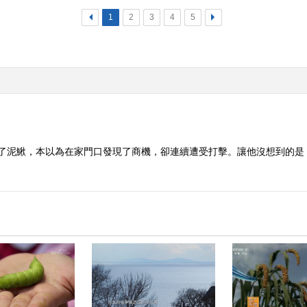
<
1
2
3
4
5
>
起了泥鰍，本以為在家門口發現了商機，卻連續遭受打擊。讓他沒想到的是