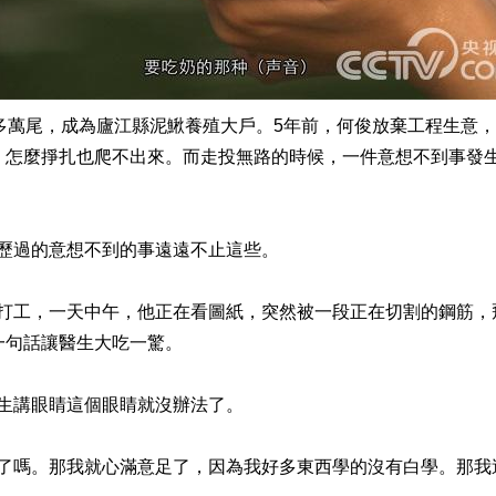
萬尾，成為廬江縣泥鰍養殖大戶。5年前，何俊放棄工程生意，
，怎麼掙扎也爬不出來。而走投無路的時候，一件意想不到事發生
過的意想不到的事遠遠不止這些。
工，一天中午，他正在看圖紙，突然被一段正在切割的鋼筋，
一句話讓醫生大吃一驚。
講眼睛這個眼睛就沒辦法了。
嗎。那我就心滿意足了，因為我好多東西學的沒有白學。那我