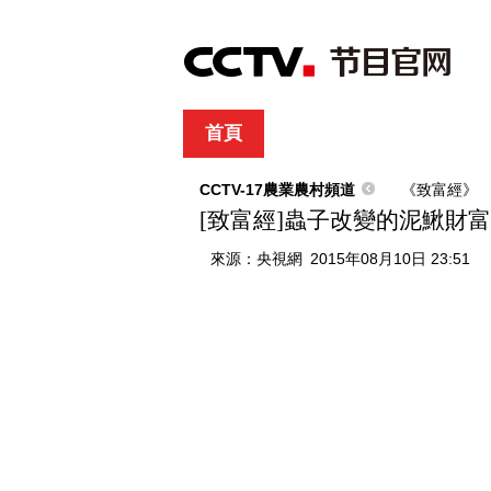
首頁
直播
節目單
綜合
新聞
財經
綜藝
中文國際
體
CCTV-17農業農村頻道
《致富經》
[致富經]蟲子改變的泥鰍財富(20
來源：
央視網
2015年08月10日 23:51