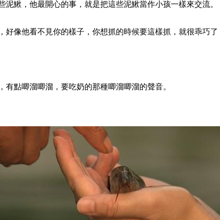
泥鰍，他最開心的事，就是把這些泥鰍當作小孩一樣來交流。
好像他看不見你的樣子，你想抓的時候要這樣抓，就很乖巧了
有點唧溜唧溜，要吃奶的那種唧溜唧溜的聲音。