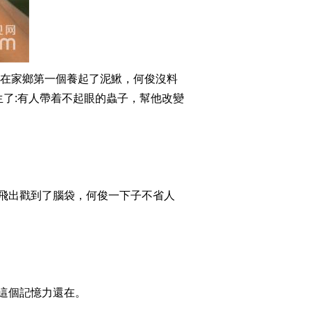
2015-07-14 22:59:58
[致富经]世界那么大 我就
是要回家种地养猪
(20150713)
在家鄉第一個養起了泥鰍，何俊沒料
2015-07-13 23:10:07
了:有人帶着不起眼的蟲子，幫他改變
[致富经]留学回国去养貂
(20150710)
2015-07-10 22:49:57
[致富经]我为蜂狂
飛出戳到了腦袋，何俊一下子不省人
(20150709)
2015-07-09 23:48:01
[致富经]他凭啥敢去那儿
创业(20150708)
這個記憶力還在。