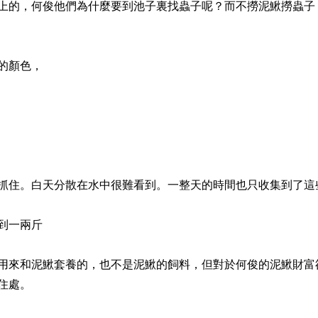
的，何俊他們為什麼要到池子裏找蟲子呢？而不撈泥鰍撈蟲子
的顏色，
住。白天分散在水中很難看到。一整天的時間也只收集到了這
到一兩斤
來和泥鰍套養的，也不是泥鰍的飼料，但對於何俊的泥鰍財富
住處。