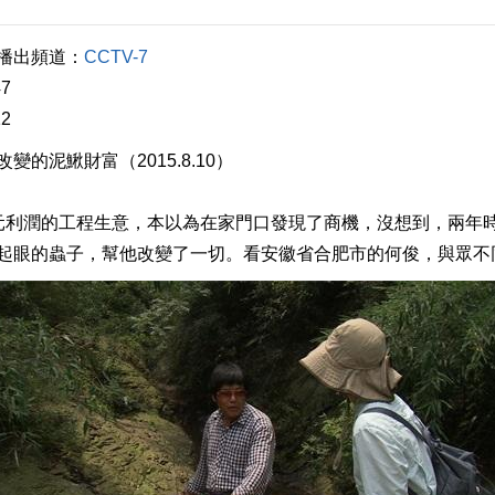
出頻道：
CCTV-7
7
2
泥鰍財富（2015.8.10）
利潤的工程生意，本以為在家門口發現了商機，沒想到，兩年時
起眼的蟲子，幫他改變了一切。看安徽省合肥市的何俊，與眾不