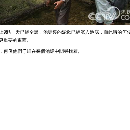
9點，天已經全黑，池塘裏的泥鰍已經沉入池底，而此時的何俊

何俊他們仔細在幾個池塘中間尋找着。