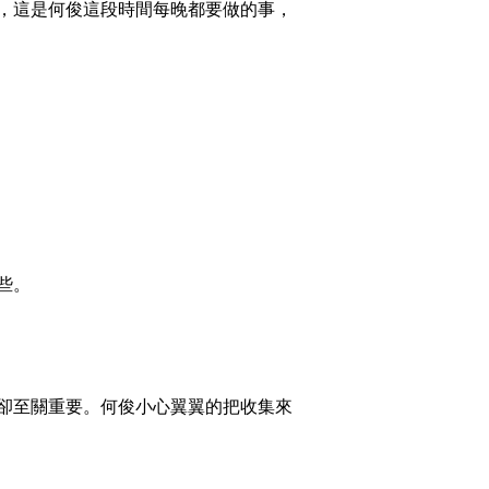
，這是何俊這段時間每晚都要做的事，
2015-07-24 23:45:57
[致富经]“鱼”痴的惊喜财
富(20150723)
2015-07-24 00:03:57
[致富经]被看作疯子背后
的财富玄机(20150722)
2015-07-23 00:11:57
些。
[致富经]斗牛的财富(下)
(20150721)
2015-07-21 22:23:58
卻至關重要。何俊小心翼翼的把收集來
[致富经]斗牛的财富(上)
(20150720)