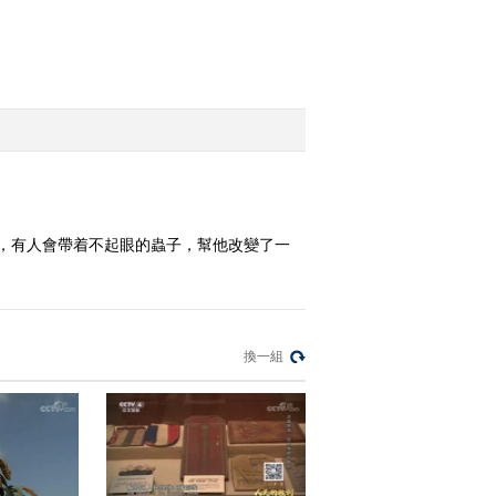
2015-07-09 00:06:01
[致富经]看电视以为天降
良机之后(20150707)
2015-07-07 23:39:57
[致富经]在沙漠里
找“最”的人(20150706)
，有人會帶着不起眼的蟲子，幫他改變了一
2015-07-07 00:01:58
換一組