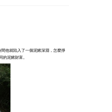
2015-08-05 23:17:57
[致富经]扭转命运的蓝莓
(20150804)
2015-08-04 23:49:57
[致富经]出尽洋相发羊财
間他就陷入了一個泥鰍深淵，怎麼掙
(20150803)
同的泥鰍財富。
2015-08-04 00:02:02
[致富经]我就是不服输
(20150731)
2015-07-31 22:54:00
[致富经]敢做发财梦的爱
美女人(20150730)