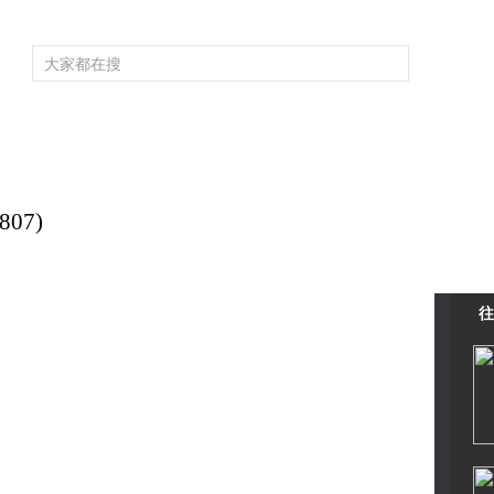
頻道大全
欄目大全
片庫
4K專區
聽
育
電影
國防軍事
電視劇
紀錄
科教
戲曲
社會與法
少
07)
往