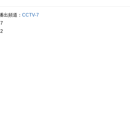
出頻道：
CCTV-7
7
2
釣大魚
接手了別人淘不到金的升金湖。好不容易有了30萬，水産市場
魚工具。為了這種魚，他用上了各種招。看安徽省池州市的江龍