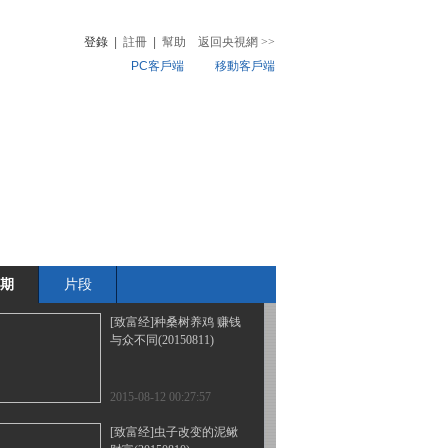
2000万(20150814)
登錄
|
註冊
|
幫助
返回央視網
>>
PC客戶端
移動客戶端
2015-08-14 22:49:58
[致富经]改名开始的惊险
音
熱榜
财富(20150813)
微視頻
兒
音樂
體育賽事
農業農村
2015-08-14 00:21:57
[致富经]白手起家 小伙赚
千万(20150812)
期
片段
2015-08-13 00:39:57
[致富经]种桑树养鸡 赚钱
与众不同(20150811)
2015-08-12 00:27:57
[致富经]虫子改变的泥鳅