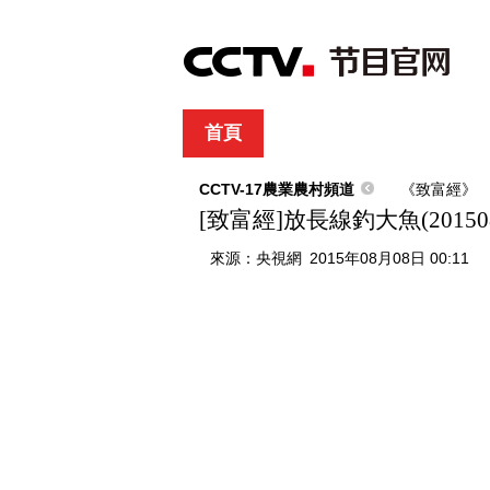
首頁
直播
節目單
綜合
新聞
財經
綜藝
中文國際
體
CCTV-17農業農村頻道
《致富經》
[致富經]放長線釣大魚(201508
來源：
央視網
2015年08月08日 00:11