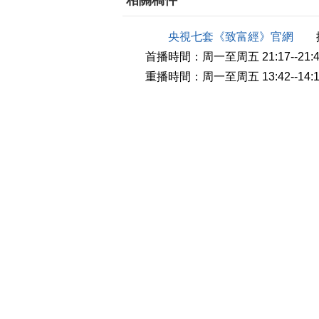
相關稿件
央視七套《致富經》官網
播
首播時間：周一至周五 21:17--21:4
重播時間：周一至周五 13:42--14:1
安徽青年致富榜樣(五)放長線
精彩看點：為了結婚娶媳婦，他
一種湖裏很難釣到的魚，幾種特殊的捕