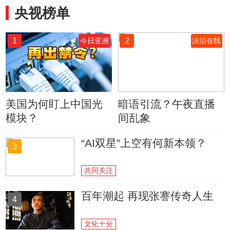
央视榜单
1
2
今日亚洲
法治在线
美国为何盯上中国光
暗语引流？午夜直播
模块？
间乱象
“AI双星”上空有何新本领？
3
共同关注
百年潮起 再现张謇传奇人生
4
文化十分