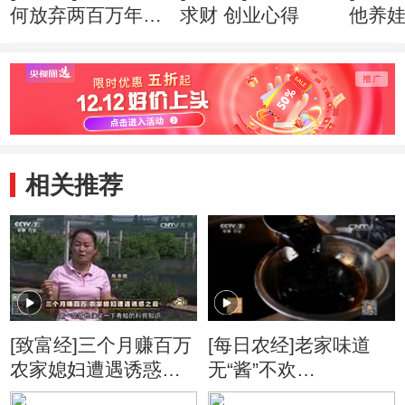
何放弃两百万年薪
求财 创业心得
他养
创业心得
市赚钱
相关推荐
[致富经]三个月赚百万
[每日农经]老家味道
农家媳妇遭遇诱惑之
无“酱”不欢
后 20161019
(20160127)