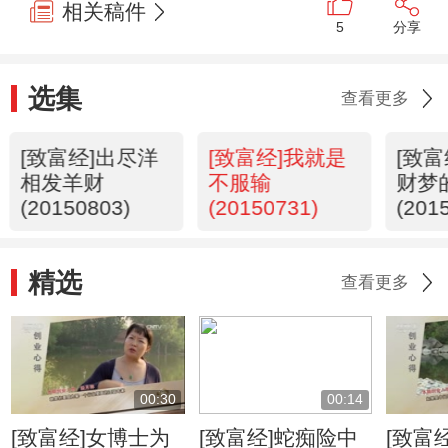
相关稿件
5
分享
选集
查看更多
[致富经]出尽洋
[致富经]我就是
[致
相发羊财
不服输
财梦
(20150803)
(20150731)
(201
精选
查看更多
00:30
00:14
[致富经]女博士为
[致富经]蛇痴险中
[致富