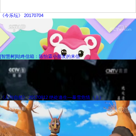
《今乐坛》 20170704
[智慧树]咕咚信箱：陈怡霖小朋友的来信
《人与自然》 20170812 绝处逢生—暴雪危情（上）