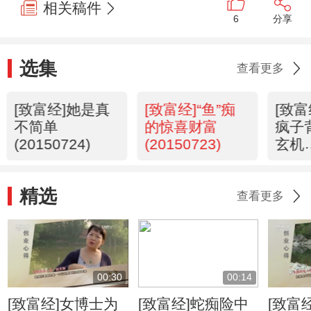
相关稿件
6
分享
选集
查看更多
[致富经]她是真
[致富经]“鱼”痴
[致
不简单
的惊喜财富
疯子
(20150724)
(20150723)
玄机
(201
精选
查看更多
00:30
00:14
[致富经]女博士为
[致富经]蛇痴险中
[致富