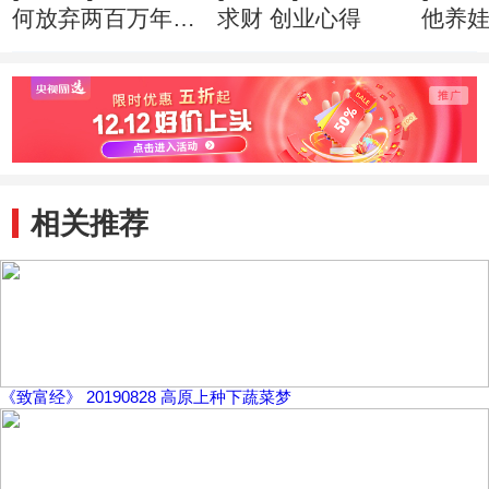
何放弃两百万年薪
求财 创业心得
他养
创业心得
市赚钱
相关推荐
《致富经》 20190828 高原上种下蔬菜梦