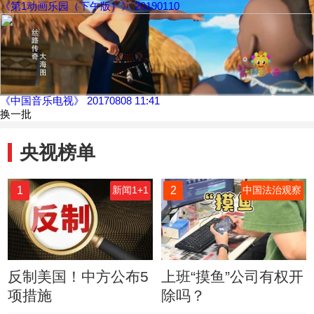
《第1动画乐园（下午版）》 20190110
《中国音乐电视》 20170808 11:41
换一批
央视榜单
1
2
新闻1+1
中国法治观察
反制美国！中方公布5
上班“摸鱼”公司有权开
项措施
除吗？