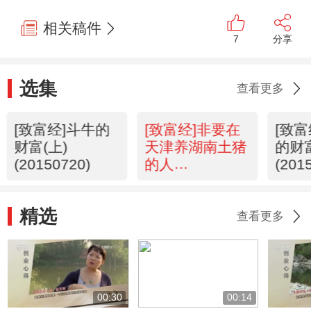
相关稿件
7
分享
选集
查看更多
[致富经]斗牛的
[致富经]非要在
[致
财富(上)
天津养湖南土猪
的财
(20150720)
的人
(201
(20150717)
精选
查看更多
00:30
00:14