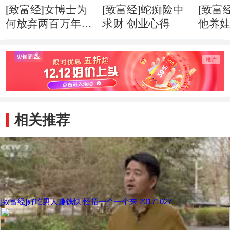
[致富经]女博士为
[致富经]蛇痴险中
[致富
何放弃两百万年薪
求财 创业心得
他养
创业心得
市赚钱
相关推荐
[致富经]好吃男人赚钱快 怪招一个一个来 20171027