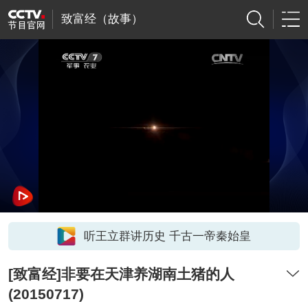
致富经（故事）
听王立群讲历史 千古一帝秦始皇
[致富经]非要在天津养湖南土猪的人
(20150717)