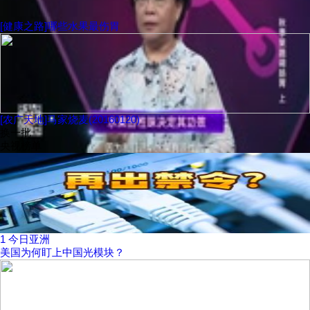
[健康之路]哪些水果最伤胃
[农广天地]马家烧麦(20160120)
换一批
央视榜单
1
今日亚洲
美国为何盯上中国光模块？