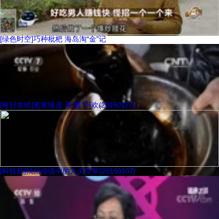
[绿色时空]巧种枇杷 海岛淘“金”记
[每日农经]老家味道 无“酱”不欢(20160127)
[科技苑]找回传说中的九尖艾草(20160107)