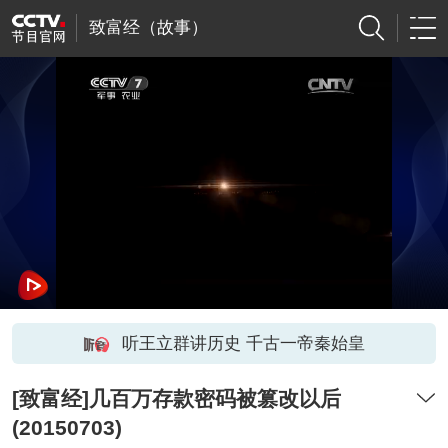
致富经（故事）
听王立群讲历史 千古一帝秦始皇
[致富经]几百万存款密码被篡改以后
(20150703)