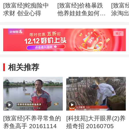
[致富经]蛇痴险中
[致富经]价格暴跌
[致富
求财 创业心得
他养娃娃鱼如何逆
涂淘出
市赚钱 创业心得
业心
相关推荐
[致富经]不养寻常鱼的
[科技苑]大开眼界(2)养
养鱼高手 20161114
殖奇招 20160705