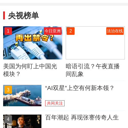
央视榜单
1
2
今日亚洲
法治在线
美国为何盯上中国光
暗语引流？午夜直播
模块？
间乱象
“AI双星”上空有何新本领？
3
共同关注
百年潮起 再现张謇传奇人生
4