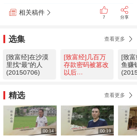
相关稿件
7
分享
选集
查看更多
[致富经]在沙漠
[致富经]几百万
[致
里找“最”的人
存款密码被篡改
鱼赚
(20150706)
以后
(201
(20150703)
精选
查看更多
00:14
00:19