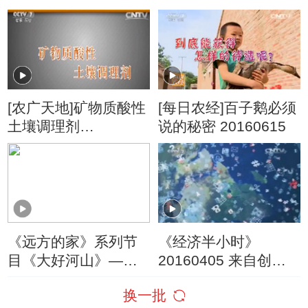
[农广天地]矿物质酸性
[每日农经]百子鹅必须
土壤调理剂
说的秘密 20160615
(20160309)
《远方的家》系列节
《经济半小时》
目《大好河山》——
20160405 来自创新
中国对角线 我家住在
一线的报告：商界小
换一批
高原上 20190321
镇“战”杭州