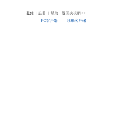
登錄
|
註冊
|
幫助
返回央視網
>>
PC客戶端
移動客戶端
音
熱榜
微視頻
兒
音樂
體育賽事
農業農村