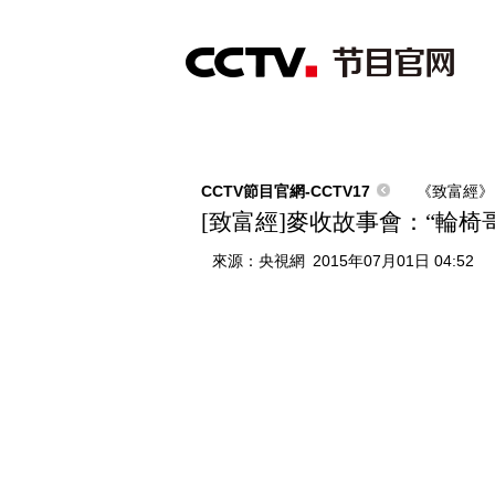
首頁
直播
節目單
綜合
新聞
財經
綜藝
中文國際
體
CCTV節目官網-CCTV17
《致富經》
[致富經]麥收故事會：“輪椅哥”
來源：
央視網
2015年07月01日 04:52