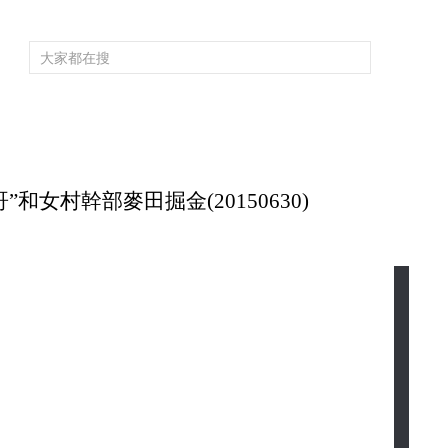
頻道大全
欄目大全
片庫
4K專區
聽
育
電影
國防軍事
電視劇
紀錄
科教
戲曲
社會與法
少
和女村幹部麥田掘金(20150630)