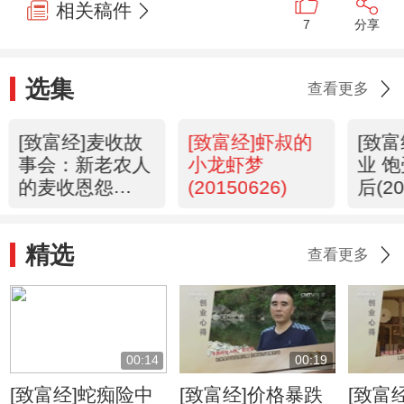
相关稿件
7
分享
选集
查看更多
[致富经]麦收故
[致富经]虾叔的
[致
事会：新老农人
小龙虾梦
业 
的麦收恩怨
(20150626)
后(20
(20150629)
精选
查看更多
00:14
00:19
[致富经]蛇痴险中
[致富经]价格暴跌
[致富