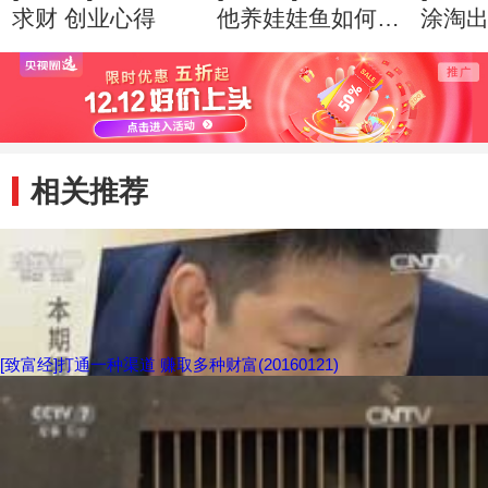
求财 创业心得
他养娃娃鱼如何逆
涂淘出
市赚钱 创业心得
业心
相关推荐
[致富经]打通一种渠道 赚取多种财富(20160121)