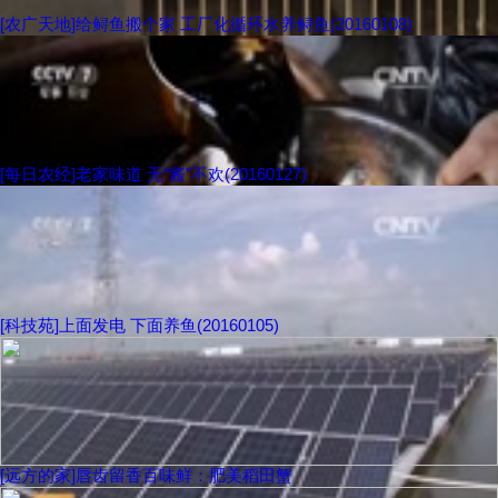
[农广天地]给鲟鱼搬个家 工厂化循环水养鲟鱼(20160108)
[每日农经]老家味道 无“酱”不欢(20160127)
[科技苑]上面发电 下面养鱼(20160105)
[远方的家]唇齿留香百味鲜：肥美稻田蟹