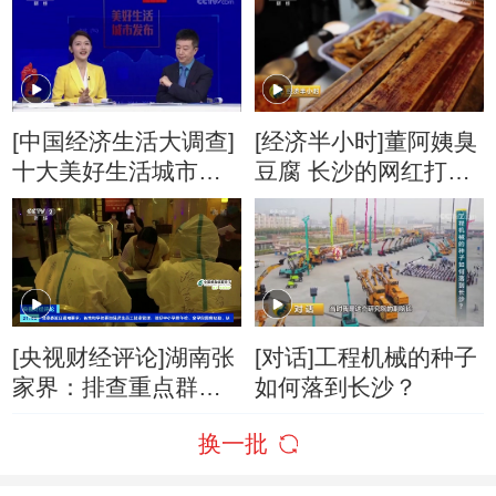
[中国经济生活大调查]
[经济半小时]董阿姨臭
十大美好生活城市
豆腐 长沙的网红打卡
——长沙
点
[央视财经评论]湖南张
[对话]工程机械的种子
家界：排查重点群体
如何落到长沙？
上门为滞留旅客进行
换一批
核酸检测