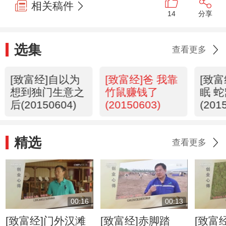
相关稿件
14
分享
选集
查看更多
[致富经]自以为
[致富经]爸 我靠
[致
想到独门生意之
竹鼠赚钱了
眠 
后(20150604)
(20150603)
(201
精选
查看更多
00:16
00:13
[致富经]门外汉滩
[致富经]赤脚踏
[致富