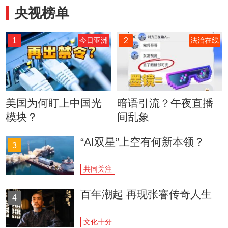
央视榜单
1
2
今日亚洲
法治在线
美国为何盯上中国光
暗语引流？午夜直播
模块？
间乱象
“AI双星”上空有何新本领？
3
共同关注
百年潮起 再现张謇传奇人生
4
文化十分