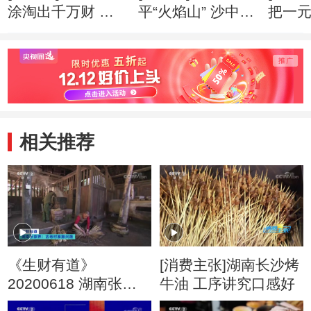
涂淘出千万财 创
平“火焰山” 沙中掘
把一
业心得
出亿万财 创业心
万财 
得
相关推荐
《生财有道》
[消费主张]湖南长沙烤
20200618 湖南张家
牛油 工序讲究口感好
界：古老村寨振兴路