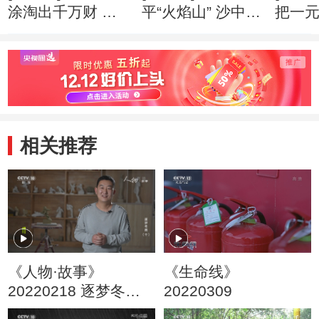
涂淘出千万财 创
平“火焰山” 沙中掘
把一
业心得
出亿万财 创业心
万财 
得
相关推荐
《人物·故事》
《生命线》
20220218 逐梦冬奥
20220309
（10）