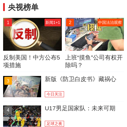
央视榜单
1
2
新闻1+1
中国法治观察
反制美国！中方公布5
上班“摸鱼”公司有权开
项措施
除吗？
新版《防卫白皮书》藏祸心
3
今日关注
U17男足国家队：未来可期
4
足球之夜