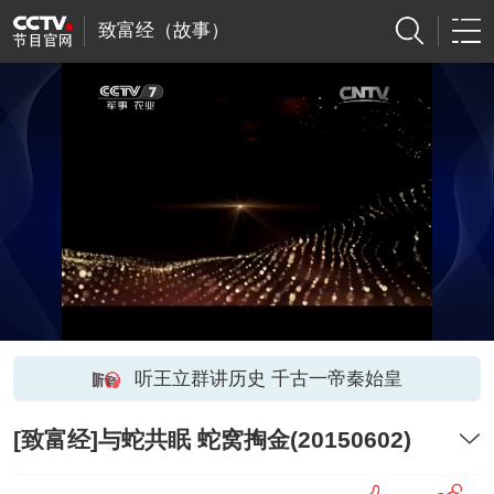
致富经（故事）
听王立群讲历史 千古一帝秦始皇
[致富经]与蛇共眠 蛇窝掏金(20150602)