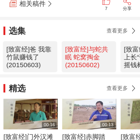
相关稿件
7
分享
选集
查看更多
[致富经]爸 我靠
[致富经]与蛇共
[致
竹鼠赚钱了
眠 蛇窝掏金
上长
(20150603)
(20150602)
摇钱
(201
精选
查看更多
00:16
00:13
[致富经]门外汉滩
[致富经]赤脚踏
[致富