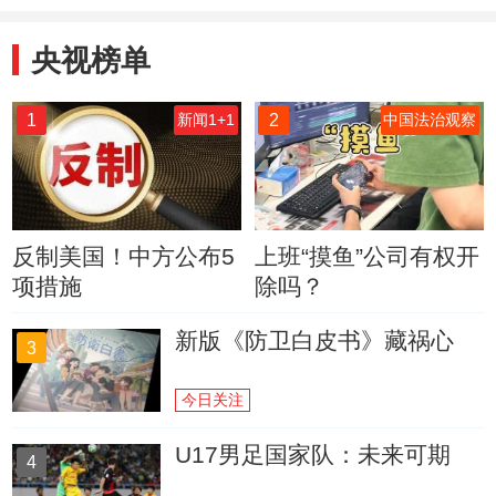
央视榜单
1
2
新闻1+1
中国法治观察
反制美国！中方公布5
上班“摸鱼”公司有权开
项措施
除吗？
新版《防卫白皮书》藏祸心
3
今日关注
U17男足国家队：未来可期
4