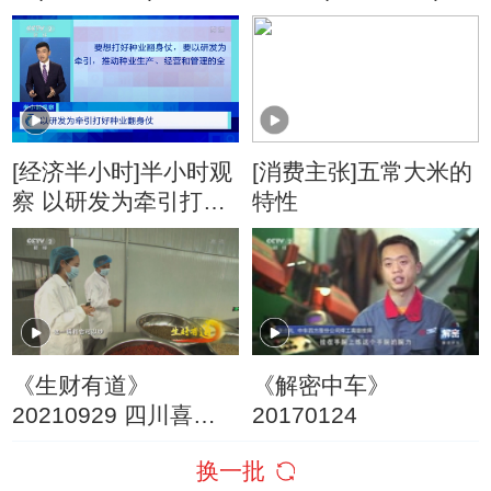
[经济半小时]半小时观
[消费主张]五常大米的
察 以研发为牵引打好
特性
种业翻身仗
《生财有道》
《解密中车》
20210929 四川喜
20170124
德：花椒红 稻谷香 秋
换一批
收忙