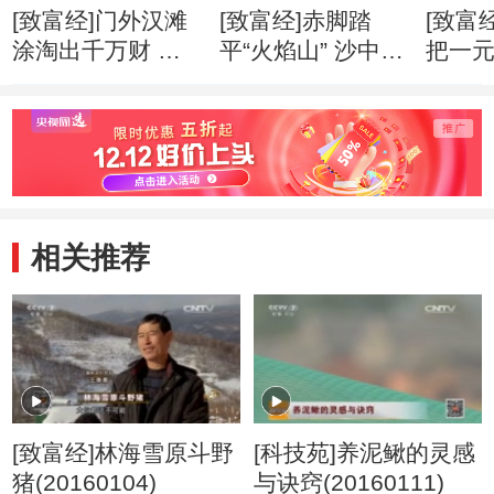
[致富经]门外汉滩
[致富经]赤脚踏
[致富
涂淘出千万财 创
平“火焰山” 沙中掘
把一
业心得
出亿万财 创业心
万财 
得
相关推荐
[致富经]林海雪原斗野
[科技苑]养泥鳅的灵感
猪(20160104)
与诀窍(20160111)