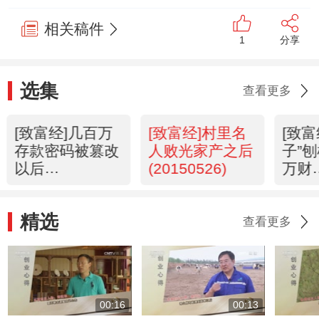
相关稿件
1
分享
选集
查看更多
[致富经]几百万
[致富经]村里名
[致富
存款密码被篡改
人败光家产之后
子”
以后
(20150526)
万财
(20150527)
(201
精选
查看更多
00:16
00:13