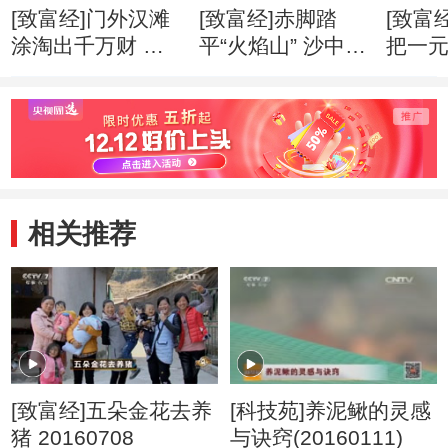
[致富经]门外汉滩
[致富经]赤脚踏
[致富
涂淘出千万财 创
平“火焰山” 沙中掘
把一
业心得
出亿万财 创业心
万财 
得
相关推荐
[致富经]五朵金花去养
[科技苑]养泥鳅的灵感
猪 20160708
与诀窍(20160111)