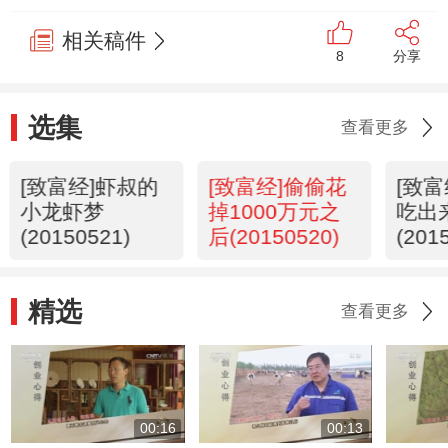
相关稿件
8
分享
选集
查看更多
[致富经]虾叔的
[致富经]偷偷花
[致
小龙虾梦
掉1000万元之
吃出
(20150521)
后(20150520)
(201
精选
查看更多
00:16
00:13