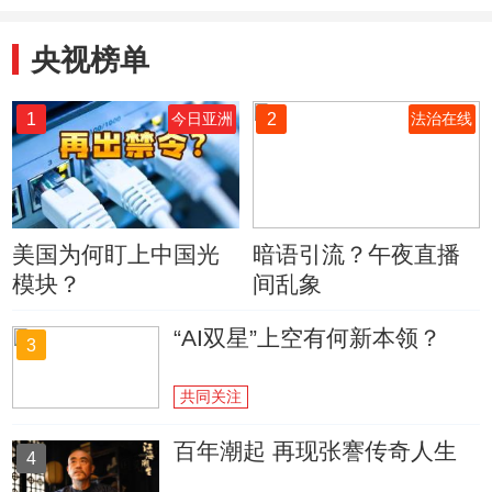
央视榜单
1
2
今日亚洲
法治在线
美国为何盯上中国光
暗语引流？午夜直播
模块？
间乱象
“AI双星”上空有何新本领？
3
共同关注
百年潮起 再现张謇传奇人生
4