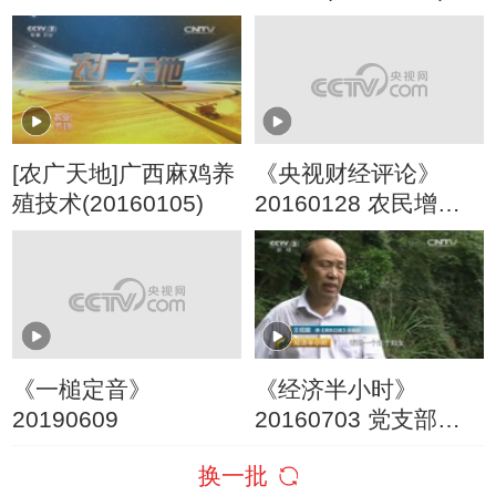
[农广天地]广西麻鸡养
《央视财经评论》
殖技术(20160105)
20160128 农民增收
靠种地还是打工？
《一槌定音》
《经济半小时》
20190609
20160703 党支部里
的致富带头人：山
换一批
村“下山”