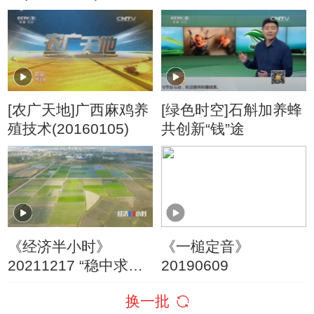
靠种地还是打工？
[农广天地]广西麻鸡养
[绿色时空]石斛加养蜂
殖技术(20160105)
共创新“钱”途
《经济半小时》
《一槌定音》
20211217 “稳中求
20190609
进”看经济：走进种业
换一批
的“南繁硅谷”