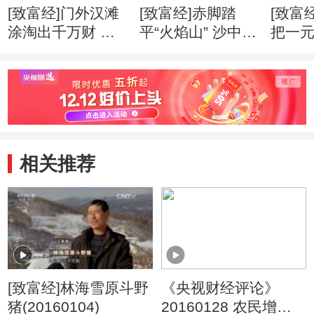
[致富经]门外汉滩
[致富经]赤脚踏
[致富
涂淘出千万财 创
平“火焰山” 沙中掘
把一
业心得
出亿万财 创业心
万财 
得
相关推荐
[致富经]林海雪原斗野
《央视财经评论》
猪(20160104)
20160128 农民增收