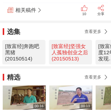
相关稿件
10
分享
选集
查看更多
[致富经]奔跑吧
[致富经]坚强女
[致
黑猪
人孤独创业之后
度1
(20150514)
(20150513)
发现
(201
精选
查看更多
00:16
00:13