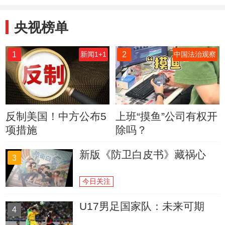
央视榜单
1
2
新闻1+1
中国法治观察
反制美国！中方公布5
上班“摸鱼”公司有权开
项措施
除吗？
新版《防卫白皮书》藏祸心
3
今日关注
U17男足国家队：未来可期
4