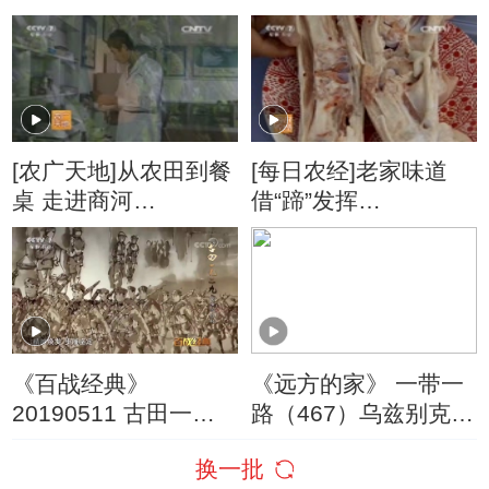
和爱情 20160902
看战争（五）女性与
战争
[农广天地]从农田到餐
[每日农经]老家味道
桌 走进商河
借“蹄”发挥
(20160115)
(20160126)
《百战经典》
《远方的家》 一带一
20190511 古田一九
路（467）乌兹别克斯
二九 第二集 峰回路转
坦 山水虽隔 丝路相连
换一批
20190401