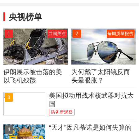
央视榜单
1
2
共同关注
每周质量报告
伊朗展示被击落的美
为何戴了太阳镜反而
以飞机残骸
头晕眼胀？
美国拟动用战术核武器对抗大
3
国
防务新观察
“天才”因凡蒂诺是如何失算的
4