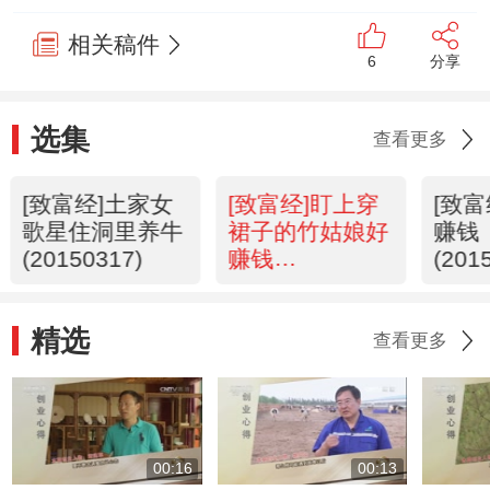
相关稿件
6
分享
选集
查看更多
[致富经]土家女
[致富经]盯上穿
[致
歌星住洞里养牛
裙子的竹姑娘好
赚钱
(20150317)
赚钱
(201
(20150316)
精选
查看更多
00:16
00:13