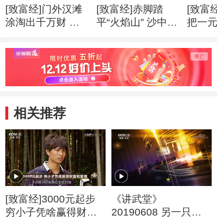
[致富经]门外汉滩
[致富经]赤脚踏
[致富
涂淘出千万财 创
平“火焰山” 沙中掘
把一
业心得
出亿万财 创业心
万财 
得
相关推荐
[致富经]3000元起步
《讲武堂》
穷小子凭啥赢得财富
20190608 另一只眼