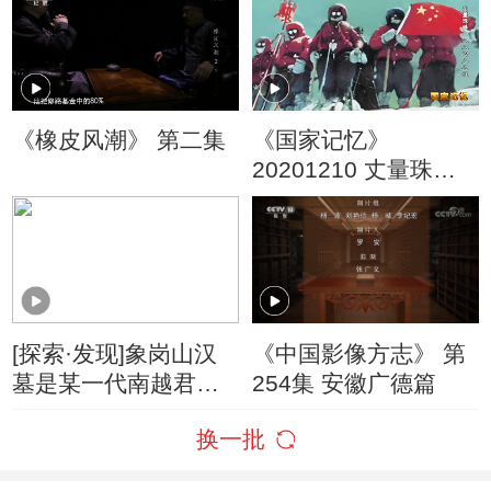
《橡皮风潮》 第二集
《国家记忆》
20201210 丈量珠峰
8848之谜
[探索·发现]象岗山汉
《中国影像方志》 第
墓是某一代南越君王
254集 安徽广德篇
的墓葬
换一批