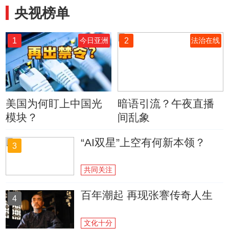
央视榜单
1
2
今日亚洲
法治在线
美国为何盯上中国光
暗语引流？午夜直播
模块？
间乱象
“AI双星”上空有何新本领？
3
共同关注
百年潮起 再现张謇传奇人生
4
文化十分