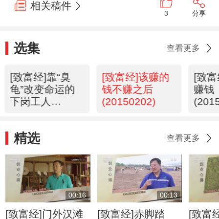
相关稿件
3
分享
选集
查看更多
[致富经]靠“臭
[致富经]该赚的
[致
龟”改变命运的
钱不赚之后
赚钱
下岗工人
(20150202)
(201
(20150203)
精选
查看更多
00:16
00:13
[致富经]门外汉滩
[致富经]赤脚踏
[致富