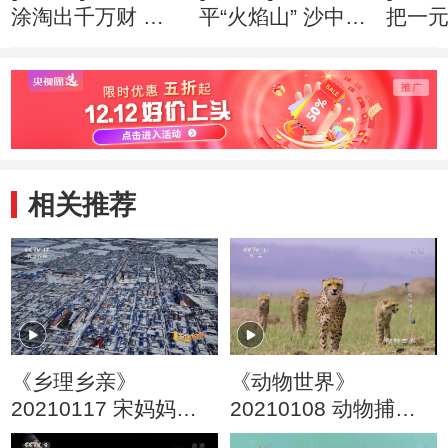
涂淘出千万财 创
平“火焰山” 沙中掘
把一
业心得
出亿万财 创业心
万财 
得
相关推荐
《乡理乡亲》
《动物世界》
20210117 宋妈妈和
20210108 动物捕猎
14个孩子
计划