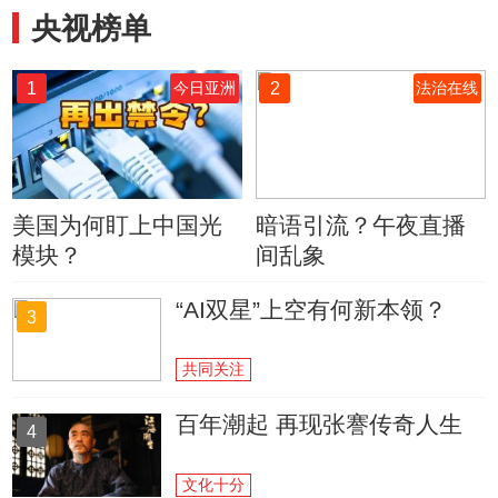
央视榜单
1
2
今日亚洲
法治在线
美国为何盯上中国光
暗语引流？午夜直播
模块？
间乱象
“AI双星”上空有何新本领？
3
共同关注
百年潮起 再现张謇传奇人生
4
文化十分