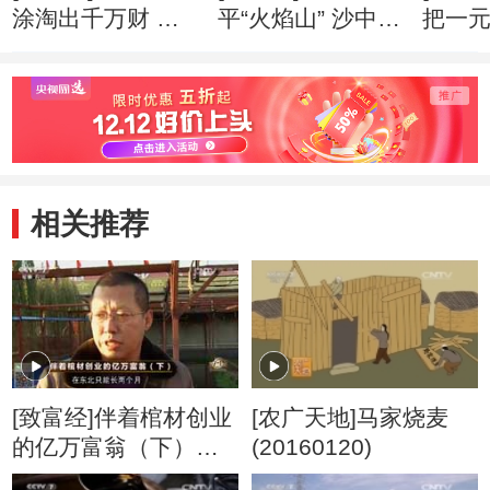
涂淘出千万财 创
平“火焰山” 沙中掘
把一
业心得
出亿万财 创业心
万财 
得
相关推荐
[致富经]伴着棺材创业
[农广天地]马家烧麦
的亿万富翁（下）
(20160120)
20161125