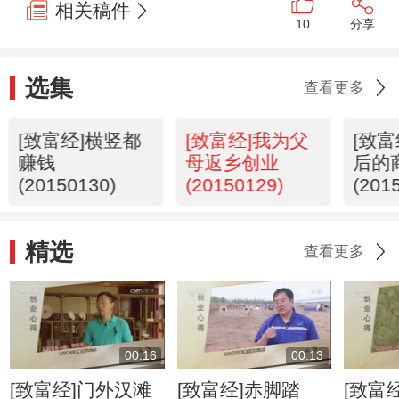
相关稿件
10
分享
选集
查看更多
[致富经]横竖都
[致富经]我为父
[致
赚钱
母返乡创业
后的
(20150130)
(20150129)
(201
精选
查看更多
00:16
00:13
[致富经]门外汉滩
[致富经]赤脚踏
[致富