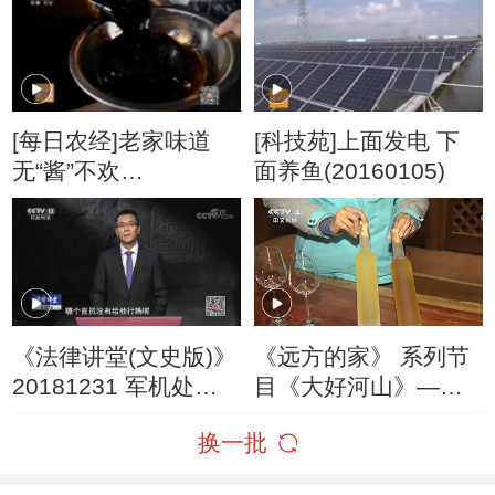
[每日农经]老家味道
[科技苑]上面发电 下
无“酱”不欢
面养鱼(20160105)
(20160127)
《法律讲堂(文史版)》
《远方的家》 系列节
20181231 军机处重
目《大好河山》——
案（五） 和珅查贪
中国对角线 北方的味
换一批
道 20190216