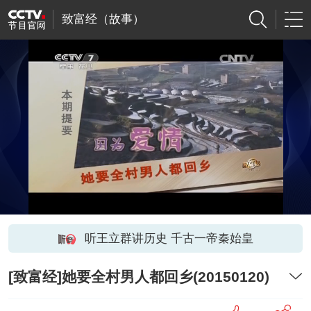
致富经（故事）
听王立群讲历史 千古一帝秦始皇
[致富经]她要全村男人都回乡(20150120)