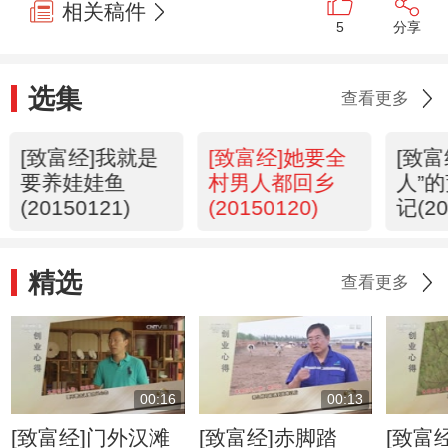
相关稿件
5
分享
选集
查看更多
[致富经]我就是
[致富经]她要全
[致富
要养娃娃鱼
村男人都回乡
人”
(20150121)
(20150120)
记(20
精选
查看更多
00:16
00:13
[致富经]门外汉滩
[致富经]赤脚踏
[致富