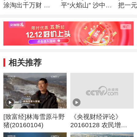
涂淘出千万财 创
平“火焰山” 沙中掘
把一
业心得
出亿万财 创业心
万财 
得
相关推荐
[致富经]林海雪原斗野
《央视财经评论》
猪(20160104)
20160128 农民增收
靠种地还是打工？