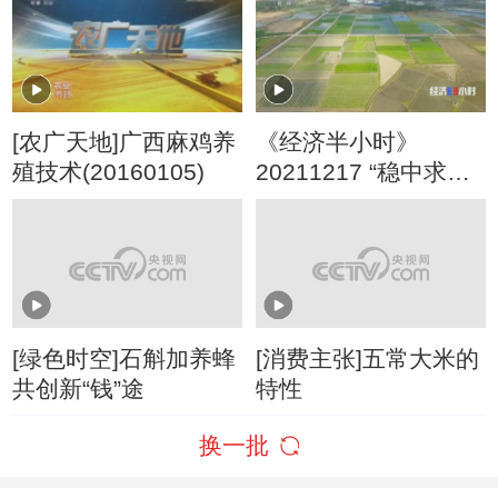
[农广天地]广西麻鸡养
《经济半小时》
殖技术(20160105)
20211217 “稳中求
进”看经济：走进种业
的“南繁硅谷”
[绿色时空]石斛加养蜂
[消费主张]五常大米的
共创新“钱”途
特性
换一批