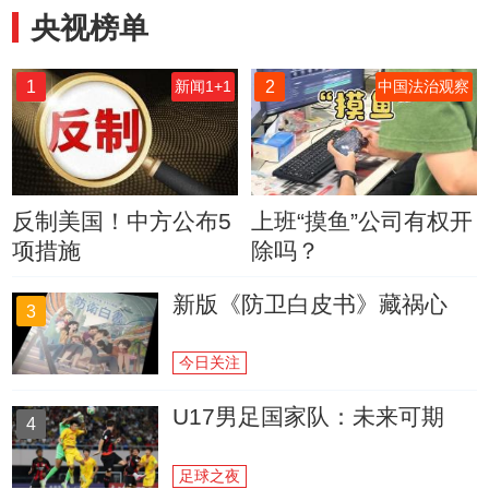
央视榜单
1
2
新闻1+1
中国法治观察
反制美国！中方公布5
上班“摸鱼”公司有权开
项措施
除吗？
新版《防卫白皮书》藏祸心
3
今日关注
U17男足国家队：未来可期
4
足球之夜