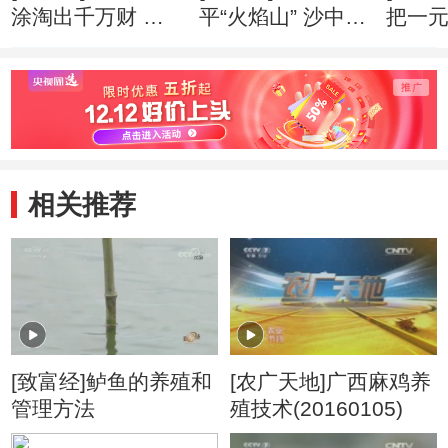
涂淘出千万财 创
平“火焰山” 沙中掘
把一
业心得
出亿万财 创业心
万财 
得
相关推荐
[致富经]鲈鱼的养殖和
[农广天地]广西麻鸡养
管理方法
殖技术(20160105)