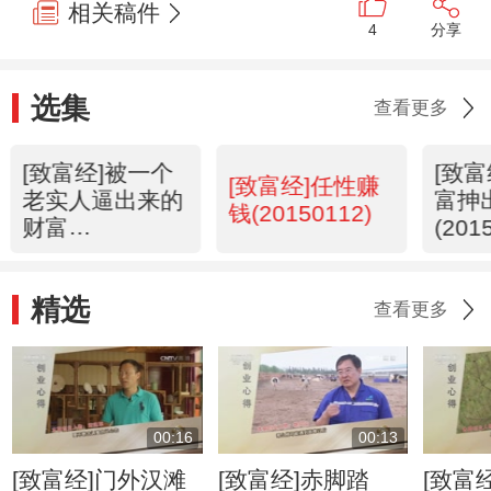
相关稿件
4
分享
选集
查看更多
[致富经]被一个
[致
[致富经]任性赚
老实人逼出来的
富抻
钱(20150112)
财富
(201
(20150113)
精选
查看更多
00:16
00:13
[致富经]门外汉滩
[致富经]赤脚踏
[致富