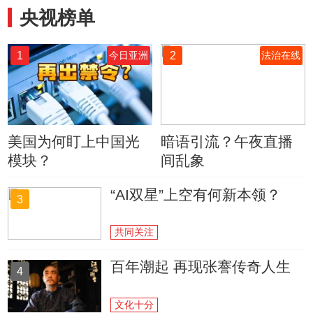
央视榜单
1
2
今日亚洲
法治在线
美国为何盯上中国光
暗语引流？午夜直播
模块？
间乱象
“AI双星”上空有何新本领？
3
共同关注
百年潮起 再现张謇传奇人生
4
文化十分