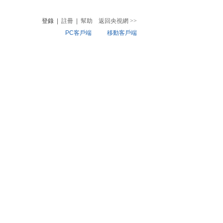
登錄
|
註冊
|
幫助
返回央視網
>>
PC客戶端
移動客戶端
音
熱榜
微視頻
兒
音樂
體育賽事
農業農村