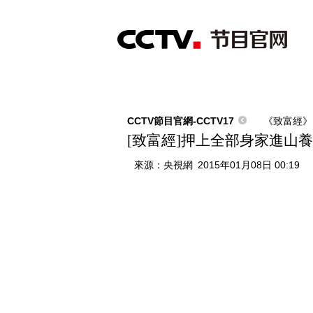
首頁
直播
節目單
綜合
新聞
財經
綜藝
中文國際
體
CCTV節目官網-CCTV17
《致富經》
[致富經]押上全部身家進山養石蛙
來源：
央視網
2015年01月08日 00:19