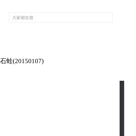
頻道大全
欄目大全
片庫
4K專區
聽
育
電影
國防軍事
電視劇
紀錄
科教
戲曲
社會與法
少
(20150107)