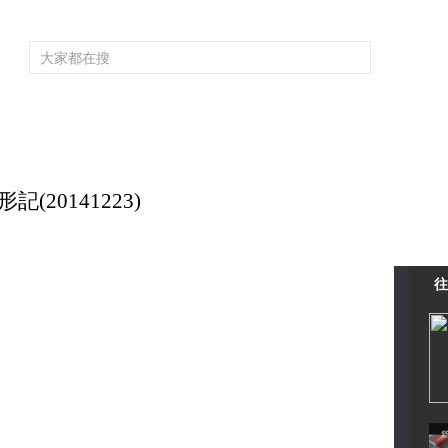
頻道大全
欄目大全
片庫
4K專區
聽
育
電影
國防軍事
電視劇
紀錄
科教
戲曲
社會與法
少
(20141223)
往