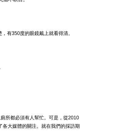
2014-12-01 23:41:58
[致富经]断臂“铁人”的荒
山变形记(20141128)
，有350度的眼鏡戴上就看得清。
2014-11-28 22:13:58
[致富经]爸 我不想靠你
(20141127)
。
2014-11-27 22:59:57
[致富经]放弃高薪 逼着自
己去创业(20141126)
2014-11-26 23:25:57
所都必須有人幫忙。可是，從2010
[致富经]钢琴教师偏要去
养剧毒蛇(20141125)
了各大媒體的關注。就在我們的採訪期