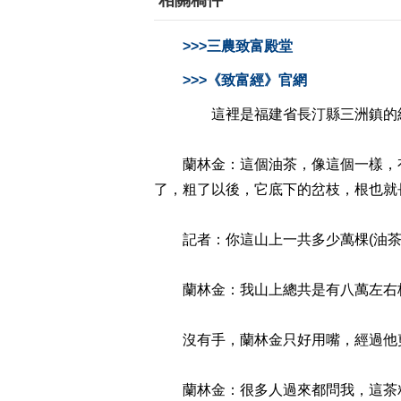
相關稿件
>>>三農致富殿堂
>>>《致富經》官網
這裡是福建省長汀縣三洲鎮的紅旗
蘭林金：這個油茶，像這個一樣，有
了，粗了以後，它底下的岔枝，根也就
記者：你這山上一共多少萬棵(油茶樹
蘭林金：我山上總共是有八萬左右
沒有手，蘭林金只好用嘴，經過他剪
蘭林金：很多人過來都問我，這茶籽