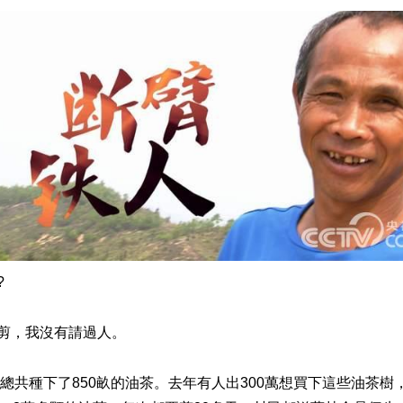
?
剪，我沒有請過人。
共種下了850畝的油茶。去年有人出300萬想買下這些油茶樹