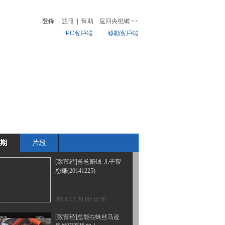
(20150105)
登錄
|
註冊
|
幫助
返回央視網
>>
PC客戶端
移動客戶端
2015-01-05 22:34:02
[致富经]没钱也能创大业
音
熱榜
(20141226)
微視頻
兒
音樂
體育賽事
農業農村
2014-12-27 00:57:57
2014 CCTV十大三农创业
致富榜样颁奖晚会
期
片段
2014-12-26 20:37:59
[致富经]爸爸赔钱 儿子帮
您赚(20141225)
2014-12-26 00:55:58
[致富经]总能在蛛丝马迹