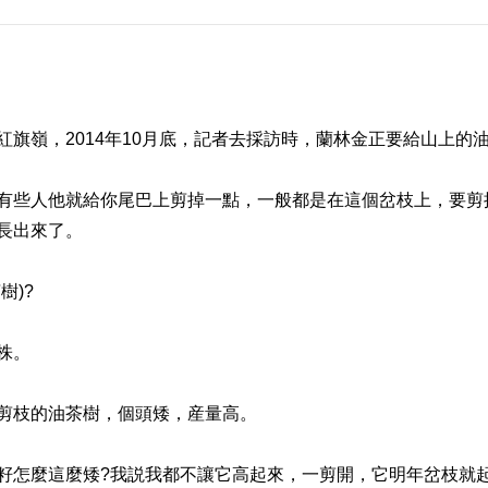
嶺，2014年10月底，記者去採訪時，蘭林金正要給山上的
些人他就給你尾巴上剪掉一點，一般都是在這個岔枝上，要剪
長出來了。
)?
株。
枝的油茶樹，個頭矮，産量高。
怎麼這麼矮?我説我都不讓它高起來，一剪開，它明年岔枝就