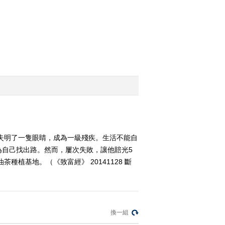
2014-11-25 23:08:59
[致富经]鬼马青年大海捞
金(20141124)
2014-11-24 22:36:02
[致富经]从收废木头开始
的财富(20141121)
2014-11-21 23:18:00
還失明了一隻眼睛，成為一級殘疾。生活不能自
[致富经]从自家厨房做出
带刺的千万财富
自己找出路。然而，屢次失敗，讓他賠光5
(20141120)
植基地。（《致富經》 20141128 斷
2014-11-20 22:27:00
[致富经]有鱼不卖 怪招来
财(20141119)
換一組