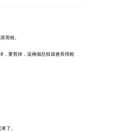
2014-12-18 23:35:57
[致富经]一个脑瘫男孩的
财富梦(20141217)
油茶剪枝。
2014-12-17 22:31:58
掉，要剪掉，這兩個岔枝就會長得粗
[致富经]卖房进村 辣妹赚
钱有高招(20141216)
2014-12-16 22:15:57
[致富经]危险背后的商机
(20141215)
2014-12-16 01:14:05
[致富经]打工仔讨薪失败
起來了。
被逼变身创富明星