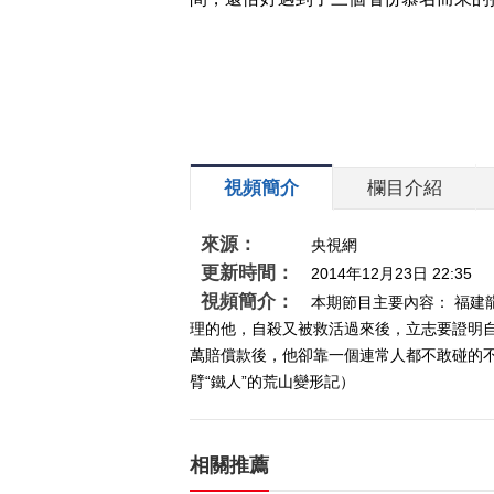
視頻簡介
欄目介紹
來源：
央視網
更新時間：
2014年12月23日 22:35
視頻簡介：
本期節目主要內容： 福建
理的他，自殺又被救活過來後，立志要證明
萬賠償款後，他卻靠一個連常人都不敢碰的不毛
臂“鐵人”的荒山變形記）
相關推薦