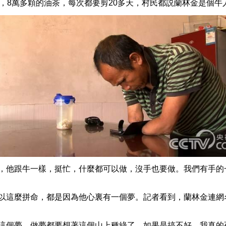
，8萬多顆的油茶，每次都要剪20多天，村民都説蘭林金是個牛
他跟牛一樣，挺忙，什麼都可以做，沒手也要做。我們有手的
這麼拼命，都是因為他心裏有一個夢。記者看到，蘭林金連網
個夢。做夢都要想著這個山上種綠了。如果是搞不好，我真的