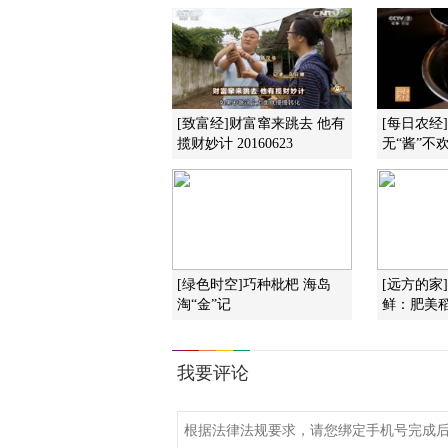
[致富经]财富窜来跳去 他有
[每日农经
揽财妙计 20160623
无“酱”不欢(
[绿色时空]巧种枇杷 海岛
[远方的家
淘“金”记
鲜：肥美