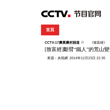
首頁
直播
節目單
綜合
新聞
財經
綜藝
中文國際
體
CCTV-17農業農村頻道
《致富經》
[致富經]斷臂“鐵人”的荒山變形記
來源：
央視網
2014年12月23日 22:35