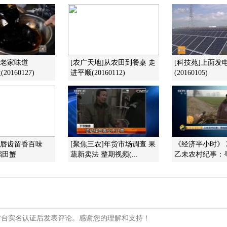
]老家味道
[农广天地]从农田到餐桌 走
[科技苑]上面发
20160127)
进平顺(20160112)
(20160105)
]唇齿留香百味
[聚焦三农]年货市场调查 果
《经济半小时》 20
稻田蟹
蔬新卖法 整期视频(...
乙未农村纪事：寻