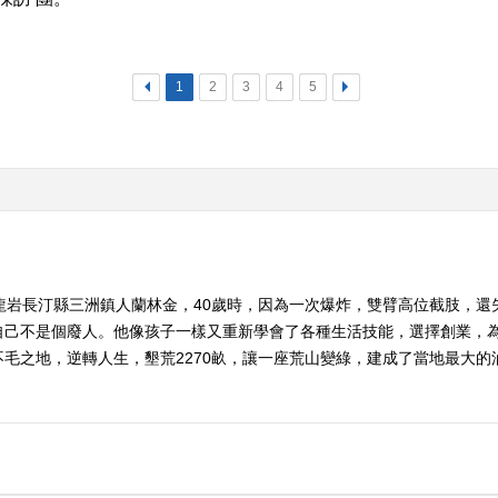
<
1
2
3
4
5
>
龍岩長汀縣三洲鎮人蘭林金，40歲時，因為一次爆炸，雙臂高位截肢，
自己不是個廢人。他像孩子一樣又重新學會了各種生活技能，選擇創業，為
之地，逆轉人生，墾荒2270畝，讓一座荒山變綠，建成了當地最大的油茶種