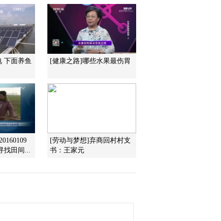
2014-11-19 23:15:58
[致富经]穿过小针眼 方能
赚大钱(20141118)
2014-11-18 23:22:01
电 下面养鱼
[健康之路]哪些水果最伤胃
[致富经]在别人的抱怨里
抓住机遇的人(20141117)
2014-11-17 22:53:59
160109
[劳动与梦想]弃商回村村支
找田间...
书：王家元