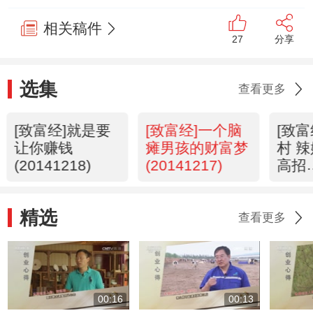
相关稿件
27
分享
选集
查看更多
[致富经]就是要
[致富经]一个脑
[致
让你赚钱
瘫男孩的财富梦
村 
(20141218)
(20141217)
高招
(201
精选
查看更多
00:16
00:13