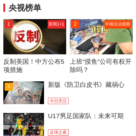
央视榜单
1
2
新闻1+1
中国法治观察
反制美国！中方公布5
上班“摸鱼”公司有权开
项措施
除吗？
新版《防卫白皮书》藏祸心
3
今日关注
U17男足国家队：未来可期
4
足球之夜