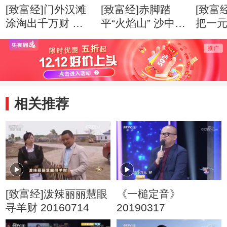
[致富经]门外汉滩
[致富经]赤脚踏
[致富
涂淘出千万财 创
平“火焰山” 沙中掘
把一
业心得
出亿万财 创业心
万财 
得
相关推荐
[致富经]泼辣丽丽慧眼
《一槌定音》
寻羊财 20160714
20190317