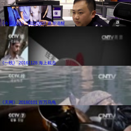
《今日说法》 20210807 逐渐清醒
《一线》 20161128 海上截击
《天网》 20160101 百万乌龟