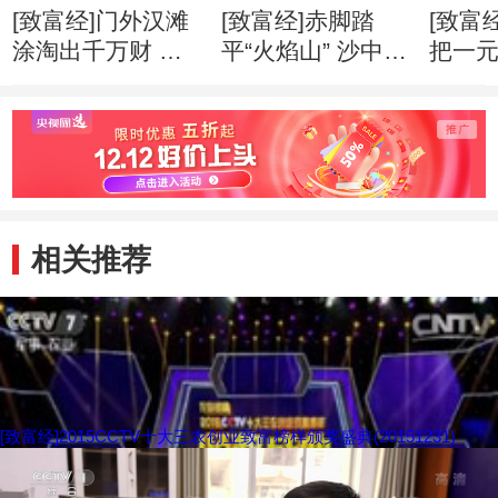
[致富经]门外汉滩
[致富经]赤脚踏
[致富
涂淘出千万财 创
平“火焰山” 沙中掘
把一
业心得
出亿万财 创业心
万财 
得
相关推荐
[致富经]2015CCTV十大三农创业致富榜样颁奖盛典(20151231)