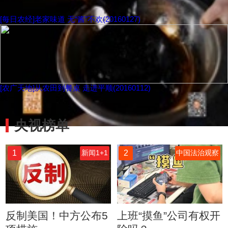
[每日农经]老家味道 无“酱”不欢(20160127)
[农广天地]从农田到餐桌 走进平顺(20160112)
换一批
央视榜单
1
2
新闻1+1
中国法治观察
反制美国！中方公布5
上班“摸鱼”公司有权开