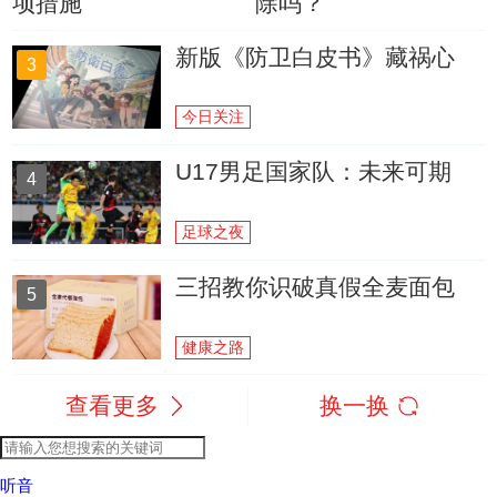
项措施
除吗？
新版《防卫白皮书》藏祸心
3
今日关注
U17男足国家队：未来可期
4
足球之夜
三招教你识破真假全麦面包
5
健康之路
查看更多
换一换
听音