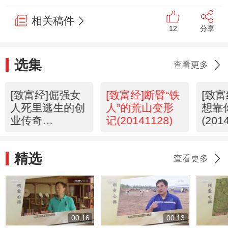
相关稿件
12
分享
选集
查看更多
[致富经]倔强女
[致富经]断臂“铁
[致富
人死里逃生的创
人”的荒山变形
想靠
业传奇
记(20141128)
(201
(20141201)
精选
查看更多
00:16
00:13