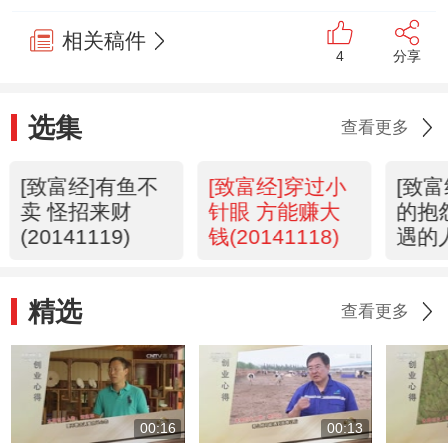
相关稿件
4
分享
选集
查看更多
[致富经]有鱼不
[致富经]穿过小
[致
卖 怪招来财
针眼 方能赚大
的抱
(20141119)
钱(20141118)
遇的
(201
精选
查看更多
00:16
00:13