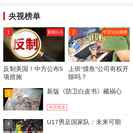
央视榜单
1
2
新闻1+1
中国法治观察
反制美国！中方公布5
上班“摸鱼”公司有权开
项措施
除吗？
新版《防卫白皮书》藏祸心
3
今日关注
U17男足国家队：未来可期
4