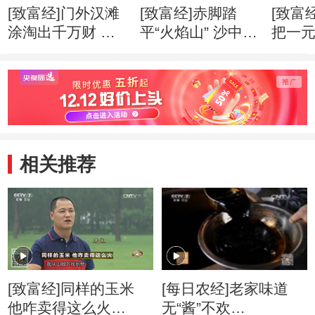
[致富经]门外汉滩
[致富经]赤脚踏
[致富
涂淘出千万财 创
平“火焰山” 沙中掘
把一
业心得
出亿万财 创业心
万财 
得
相关推荐
[致富经]同样的玉米
[每日农经]老家味道
他咋卖得这么火
无“酱”不欢