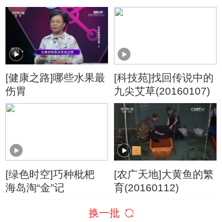
20160825
(20160127)
[健康之路]哪些水果最
[科技苑]找回传说中的
伤胃
九尖艾草(20160107)
[绿色时空]巧种枇杷
[农广天地]大黄鱼的繁
海岛淘“金”记
育(20160112)
换一批