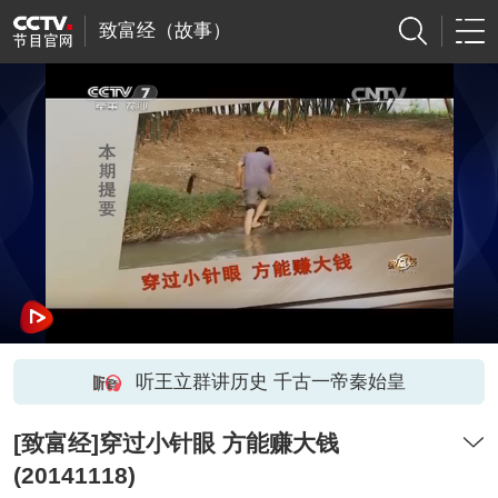
致富经（故事）
听王立群讲历史 千古一帝秦始皇
[致富经]穿过小针眼 方能赚大钱
(20141118)