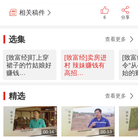
相关稿件
6
分享
选集
查看更多
[致富经]盯上穿
[致富经]卖房进
[致富
裙子的竹姑娘好
村 辣妹赚钱有
令”从
赚钱
高招
始的
(20141114)
(20141113)
(201
精选
查看更多
00:16
00:13