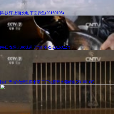
[科技苑]上面发电 下面养鱼(20160105)
[每日农经]老家味道 无“酱”不欢(20160127)
[农广天地]给鲟鱼搬个家 工厂化循环水养鲟鱼(20160108)