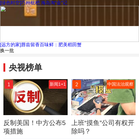
[绿色时空]巧种枇杷 海岛淘“金”记
[远方的家]唇齿留香百味鲜：肥美稻田蟹
换一批
央视榜单
1
2
新闻1+1
中国法治观察
反制美国！中方公布5
上班“摸鱼”公司有权开
项措施
除吗？