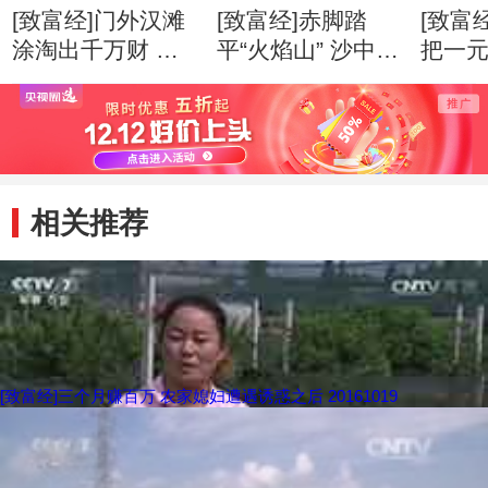
[致富经]门外汉滩
[致富经]赤脚踏
[致富
涂淘出千万财 创
平“火焰山” 沙中掘
把一
业心得
出亿万财 创业心
万财 
得
相关推荐
[致富经]三个月赚百万 农家媳妇遭遇诱惑之后 20161019