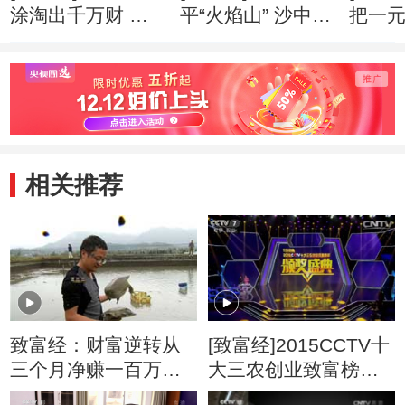
涂淘出千万财 创
平“火焰山” 沙中掘
把一
业心得
出亿万财 创业心
万财 
得
相关推荐
致富经：财富逆转从
[致富经]2015CCTV十
三个月净赚一百万开
大三农创业致富榜样
始11月23日
颁奖盛典(20151231)