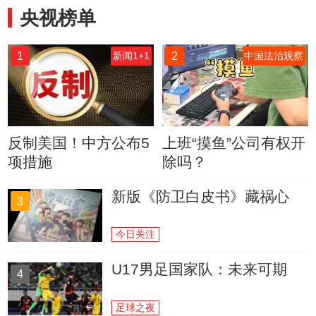
央视榜单
1
2
新闻1+1
中国法治观察
反制美国！中方公布5
上班“摸鱼”公司有权开
项措施
除吗？
新版《防卫白皮书》藏祸心
3
今日关注
U17男足国家队：未来可期
4
足球之夜