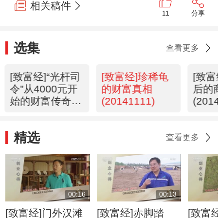
相关稿件
11
分享
选集
查看更多
[致富经]“光杆司
[致富经]珍稀龟
[致
令”从4000元开
的财富真相
后的
始的财富传奇
(20141111)
(201
(20141112)
精选
查看更多
00:16
00:13
[致富经]门外汉滩
[致富经]赤脚踏
[致富