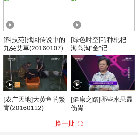
[科技苑]找回传说中的
[绿色时空]巧种枇杷
九尖艾草(20160107)
海岛淘“金”记
[农广天地]大黄鱼的繁
[健康之路]哪些水果最
育(20160112)
伤胃
换一批