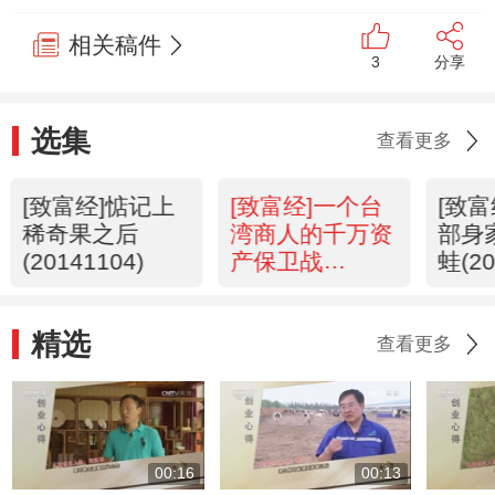
相关稿件
3
分享
选集
查看更多
[致富经]惦记上
[致富经]一个台
[致
稀奇果之后
湾商人的千万资
部身
(20141104)
产保卫战
蛙(20
(20141103)
精选
查看更多
00:16
00:13