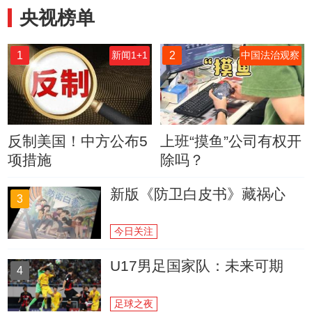
央视榜单
1
2
新闻1+1
中国法治观察
反制美国！中方公布5
上班“摸鱼”公司有权开
项措施
除吗？
新版《防卫白皮书》藏祸心
3
今日关注
U17男足国家队：未来可期
4
足球之夜