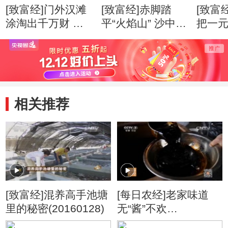
[致富经]门外汉滩
[致富经]赤脚踏
[致富
涂淘出千万财 创
平“火焰山” 沙中掘
把一
业心得
出亿万财 创业心
万财 
得
相关推荐
[致富经]混养高手池塘
[每日农经]老家味道
里的秘密(20160128)
无“酱”不欢
(20160127)