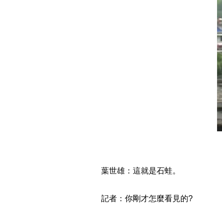
葉世雄：這就是石蛙。
記者：你剛才怎麼看見的?