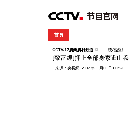
首頁
直播
節目單
綜合
新聞
財經
綜藝
中文國際
體
CCTV-17農業農村頻道
《致富經》
[致富經]押上全部身家進山養石蛙
來源：
央視網
2014年11月01日 00:54