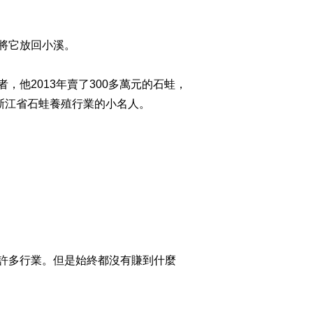
2014-10-16 22:57:57
將它放回小溪。
[致富经]单身女孩“谎
言”背后的财富(20141015)
2013年賣了300多萬元的石蛙，
2014-10-15 22:33:58
浙江省石蛙養殖行業的小名人。
[致富经]让父亲背债的小
伙大哭一场之后
(20141014)
2014-10-14 23:30:01
[致富经]为什么赚钱的总
是他(20141013)
2014-10-13 22:36:01
許多行業。但是始終都沒有賺到什麼
[致富经]和妻子约定之后
的财富转机(20141010)