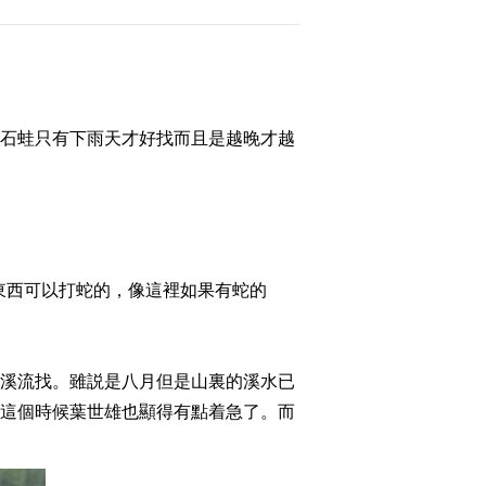
2014-10-29 01:36:00
[致富经]卖鸡蛋有高招 让
老婆住进大别墅
(20141027)
石蛙只有下雨天才好找而且是越晚才越
2014-10-27 22:19:58
[致富经]穿过小针眼 方能
赚大钱(20141024)
東西可以打蛇的，像這裡如果有蛇的
2014-10-24 23:51:57
[致富经]被两角钱冰棍逼
出来的行业领头人
(20141023)
溪流找。雖説是八月但是山裏的溪水已
。這個時候葉世雄也顯得有點着急了。而
2014-10-23 22:33:58
[致富经]在野猪泛滥的地
方养野猪(20141022)