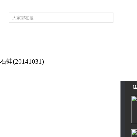
頻道大全
欄目大全
片庫
4K專區
聽
育
電影
國防軍事
電視劇
紀錄
科教
戲曲
社會與法
少
(20141031)
往