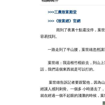
相關稿件
>>>三農致富殿堂
>>>《致富經》官網
雨到了夜裏十點還沒停，葉世雄
容易找到。
一路走到了半山腰，葉世雄忽然讓
葉世雄：我這根竹棍砍去，到山上我們
話，我們這個東西就是可以打的。
葉世雄告訴記者要跟緊他，因為山上
經讓人感到刺骨。一個多 小時過去了
就在經過一個不起眼的淺灘的時候，葉