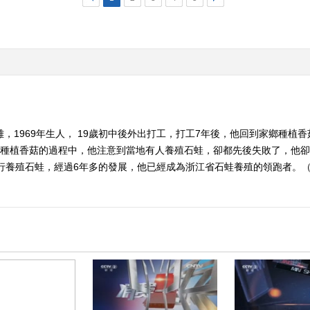
雄，1969年生人， 19歲初中後外出打工，打工7年後，他回到家鄉種植
在種植香菇的過程中，他注意到當地有人養殖石蛙，卻都先後失敗了，他
行養殖石蛙，經過6年多的發展，他已經成為浙江省石蛙養殖的領跑者。（《致