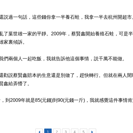
説過一句話，這些錢你拿一半養石蛙，我拿一半去杭州開超市
葉世雄一家的平靜。2009年，蔡賢鑫開始養殖石蛙，可是半
雄家裏傾訴。
們兩個人一起吃飯，我就告訴他這個事情，説千萬不能做。
勸説蔡賢鑫賠本的生意還是別做了，趕快轉行。但就在兩人閒
賢鑫給弄懵了。
到2009年就是85(元錢)到90(元錢一斤)，我就感覺這件事
<
1
2
3
4
5
>