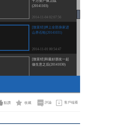
千万资产保卫战
(20141103)
2014-11-04 02:07:56
[致富经]押上全部身家进
山养石蛙(20141031)
2014-11-01 00:54:47
[致富经]和最好朋友一起
做生意之后(20141030)
2014-10-31 04:54:01
[致富经]“老贼”的财富逆
袭(20141029)
評論
客戶端看
點讚
收藏
2014-10-29 22:12:25
[致富经]亿万财富从看别
人流汗开始(20141028)