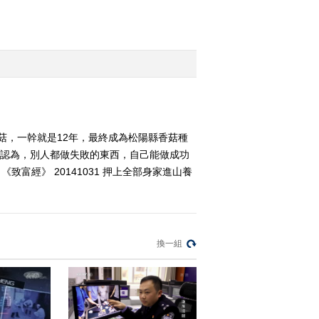
2014-09-23 00:02:09
[致富经]穿过小针眼 方能
赚大钱(20140919)
2014-09-19 22:19:58
[致富经]大学老师去养猪
(20140918)
香菇，一幹就是12年，最終成為松陽縣香菇種
卻認為，別人都做失敗的東西，自己能做成功
2014-09-18 22:36:58
富經》 20141031 押上全部身家進山養
換一組