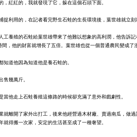
，紅紅的，我就發現了它，躲在這個石頭下面。
捉利用的，在記者看完野生石蛙的生長環境後，葉世雄就立刻
養殖的石蛙給葉世雄帶來了他難以想象的高利潤，他告訴記者，他
年時間，他的財富就增長了五倍。葉世雄也從一個普通農民變成了
知道他因為知道他是養石蛙的。
出售幾萬斤。
當他走上石蛙養殖這條路的時候卻充滿了意外和戲劇性。
就離開了家外出打工，後來他經營過木材廠、賣過南瓜，做過
年就得搬一次家，安定的生活甚至成了一種奢望。