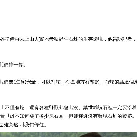
準備再去上山去實地考察野生石蛙的生存環境，他告訴記者，
我們停一停。
要(注意)安全，可以打蛇。有些地方有蛇的，有蛇的話這個
不僅有蛇，還有各種野獸都會出沒。葉世雄説石蛙一定要沿着
，葉世雄不知道翻了多少塊石頭，但卻遲遲沒有發現石蛙的蹤跡
世雄突然 叫我們停住。