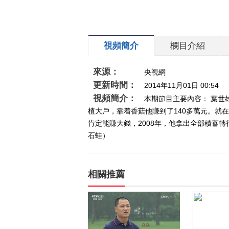
視頻簡介
欄目介紹
來源：
央視網
更新時間：
2014年11月01日 00:54
視頻簡介：
本期節目主要內容： 葉世
植大戶，靠着香菇他賺到了140多萬元。就
肯定能賺大錢，2008年，他拿出全部積蓄轉
石蛙）
相關推薦