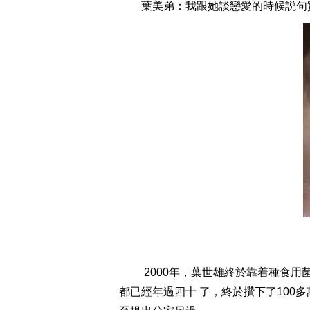
葉美弟：我跟她談戀愛的時候説句實
2000年，葉世雄終於靠着種食用菌
都已經年過四十 了，終於攢下了100