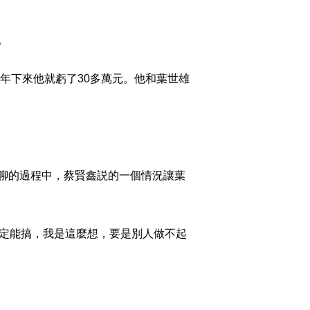
2014-09-26 23:19:49
[致富经]财富转机从女友
。
求婚开始(20140925)
年下來他就虧了30多萬元。他和葉世雄
2014-09-25 22:08:30
[致富经]押上全部身家进
山养石蛙(20140924)
2014-09-24 23:00:00
聊的過程中，蔡賢鑫説的一個情況讓葉
[致富经]珍稀龟的财富真
相(20140923)
情肯定能搞，我是這麼想，要是別人做不起
2014-09-23 22:12:09
[致富经]20岁小伙创业半
年破产之后(20140922)