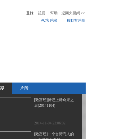
荒山变形计(20141107)
登錄
|
註冊
|
幫助
返回央視網
>>
PC客戶端
移動客戶端
2014-11-08 02:31:56
[致富经]女汉子用5000万
音
熱榜
养老金拼一把(20141106)
微視頻
兒
音樂
體育賽事
農業農村
2014-11-06 22:24:00
[致富经]财富转机从女友
求婚开始(20141105)
期
片段
2014-11-06 02:55:56
[致富经]惦记上稀奇果之
后(20141104)
2014-11-04 23:06:02
[致富经]一个台湾商人的