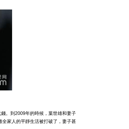
2014-10-11 06:38:05
[致富经]媳妇给我嫁妆 我
却把它亏光(20141009)
2014-10-09 23:33:57
[致富经]山坳里养古老大
鸟的年轻人(20141008)
2014-10-08 23:10:28
乡村大集合冠军争夺战
聚焦三农PK每日农经
(20141007)
2014-10-07 23:51:57
。到2009年的時候，葉世雄和妻子
[致富经]大学生两年变身
财富女神(20140926)
世雄全家人的平靜生活被打破了，妻子甚