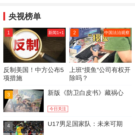
央视榜单
1
2
新闻1+1
中国法治观察
反制美国！中方公布5
上班“摸鱼”公司有权开
项措施
除吗？
新版《防卫白皮书》藏祸心
3
今日关注
U17男足国家队：未来可期
4