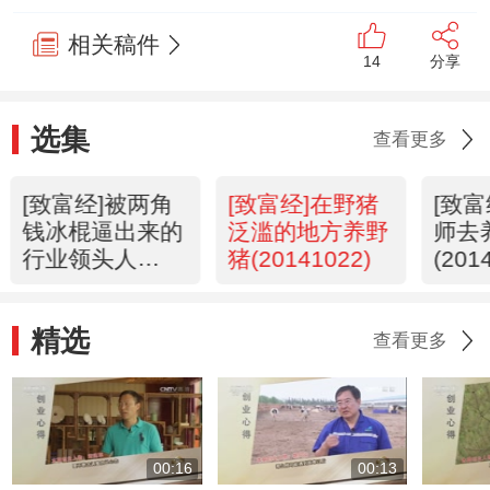
相关稿件
14
分享
选集
查看更多
[致富经]被两角
[致富经]在野猪
[致
钱冰棍逼出来的
泛滥的地方养野
师去
行业领头人
猪(20141022)
(201
(20141023)
精选
查看更多
00:16
00:13