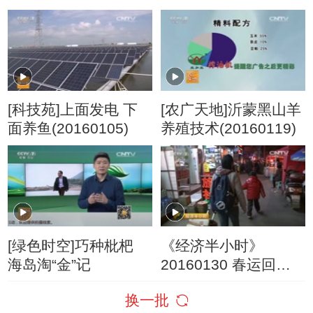
20161201
(20160126)
[科技苑]上面发电 下
[农广天地]沂蒙黑山羊
面养鱼(20160105)
养殖技术(20160119)
[绿色时空]巧种枇杷
《经济半小时》
海岛淘“金”记
20160130 春运回家
路：“小候鸟”的团圆路
换一批