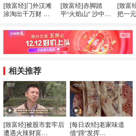
[致富经]门外汉滩
[致富经]赤脚踏
[致富
涂淘出千万财 创
平“火焰山” 沙中掘
把一
业心得
出亿万财 创业心
万财 
得
相关推荐
[致富经]被股市套牢后
[每日农经]老家味道
遭遇火辣财富
借“蹄”发挥