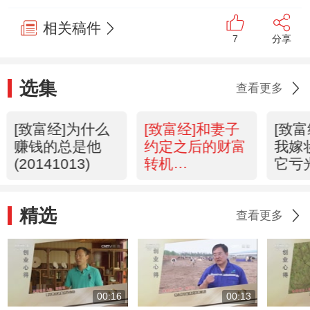
相关稿件
7
分享
选集
查看更多
[致富经]为什么
[致富经]和妻子
[致
赚钱的总是他
约定之后的财富
我嫁
(20141013)
转机
它亏
(20141010)
(201
精选
查看更多
00:16
00:13