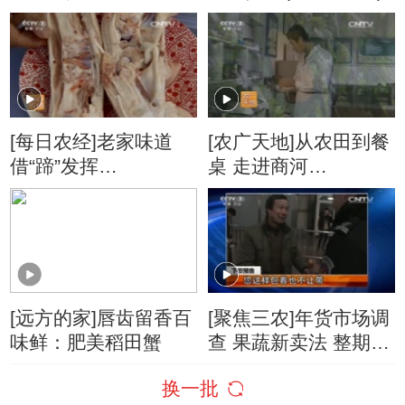
后 20161019
[每日农经]老家味道
[农广天地]从农田到餐
借“蹄”发挥
桌 走进商河
(20160126)
(20160115)
[远方的家]唇齿留香百
[聚焦三农]年货市场调
味鲜：肥美稻田蟹
查 果蔬新卖法 整期视
频(20160124)
换一批