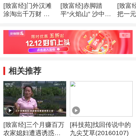
[致富经]门外汉滩
[致富经]赤脚踏
[致富
涂淘出千万财 创
平“火焰山” 沙中掘
把一
业心得
出亿万财 创业心
万财 
得
相关推荐
[致富经]三个月赚百万
[科技苑]找回传说中的
农家媳妇遭遇诱惑之
九尖艾草(20160107)