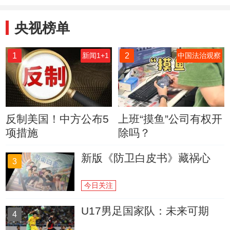
央视榜单
1
2
新闻1+1
中国法治观察
反制美国！中方公布5
上班“摸鱼”公司有权开
项措施
除吗？
新版《防卫白皮书》藏祸心
3
今日关注
U17男足国家队：未来可期
4