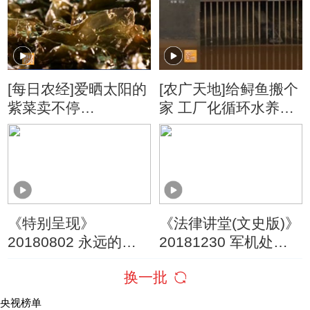
[每日农经]爱晒太阳的
[农广天地]给鲟鱼搬个
紫菜卖不停
家 工厂化循环水养鲟
(20160226)
鱼(20160108)
《特别呈现》
《法律讲堂(文史版)》
20180802 永远的军
20181230 军机处重
魂 第二集 战斗
案（四）贪腐案引发
换一批
泄密案
央视榜单