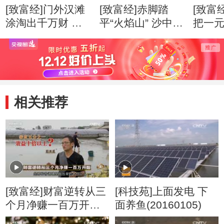
[致富经]门外汉滩
[致富经]赤脚踏
[致富
涂淘出千万财 创
平“火焰山” 沙中掘
把一
业心得
出亿万财 创业心
万财 
得
相关推荐
[致富经]财富逆转从三
[科技苑]上面发电 下
个月净赚一百万开始
面养鱼(20160105)
20161123