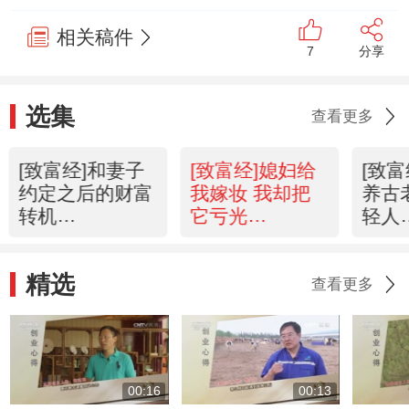
相关稿件
7
分享
选集
查看更多
[致富经]和妻子
[致富经]媳妇给
[致
约定之后的财富
我嫁妆 我却把
养古
转机
它亏光
轻人
(20141010)
(20141009)
(201
精选
查看更多
00:16
00:13