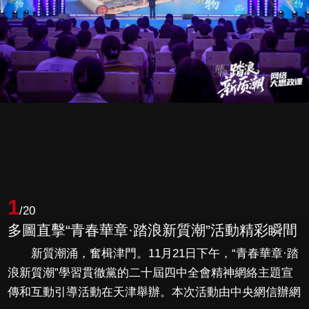
1
/20
多圖直擊“青春華章·踏浪新質潮”活動精彩瞬間
新質潮涌，奮楫津門。11月21日下午，“青春華章·踏
浪新質潮”學習貫徹黨的二十屆四中全會精神網絡主題宣
傳和互動引導活動在天津舉辦。本次活動由中央網信辦網