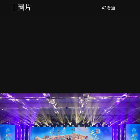
圖片
42看過