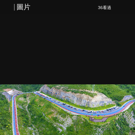
圖片
36看過