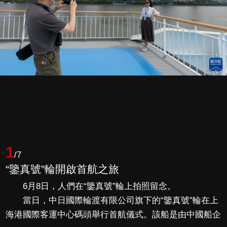
1
/7
“鑒真號”輪開啟首航之旅
6月8日，人們在“鑒真號”輪上拍照留念。
當日，中日國際輪渡有限公司旗下的“鑒真號”輪在上
海港國際客運中心碼頭舉行首航儀式。該船是由中國船企