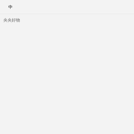
中
央央好物
合體育
亞冬會