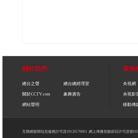
關於我們
業務
總台之聲
總台總經理室
央視網
關於CCTV.com
象舞廣告
央視影
網站聲明
移動傳
互聯網新聞信息服務許可證10120170003
網上傳播視聽節目許可證號0102