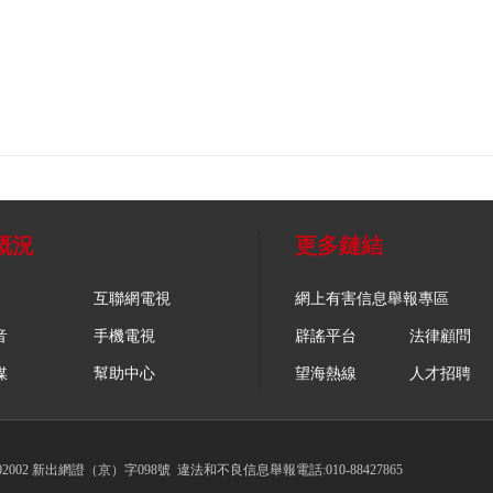
概況
更多鏈結
互聯網電視
網上有害信息舉報專區
音
手機電視
辟謠平台
法律顧問
媒
幫助中心
望海熱線
人才招聘
002 新出網證（京）字098號
違法和不良信息舉報電話:010-88427865