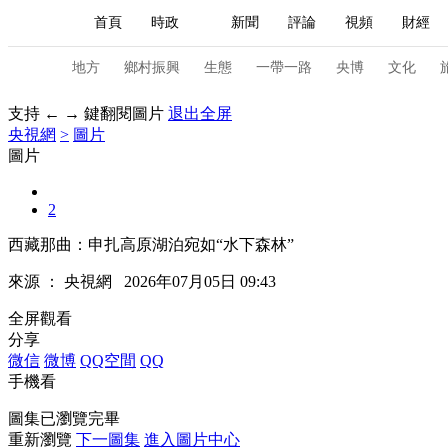
首頁
時政
新聞
評論
視頻
財經
人民領袖習近平
直播
海外頻道
片庫
iPanda
欄目大全
聯播+
English
中國領導人
節目單
Монгол
聽音
央視快評
微視頻
習
地方
鄉村振興
生態
一帶一路
央博
文化
支持 ← → 鍵翻閱圖片
退出全屏
央視網
>
圖片
總台春晚
網絡春晚
共産黨員網
秧紀錄
圖片
2
新聞
國內
國際
評論
經濟
軍事
西藏那曲：申扎高原湖泊宛如“水下森林”
人民領袖習近平
聯播+
熱解讀
天天學習
來源 ：
央視網
2026年07月05日 09:43
視頻
小央視頻
小央直播
直播中國
熊貓
全屏觀看
分享
現場
前線
比劃
快看
藍海中國
新兵
微信
微博
QQ空間
QQ
手機看
體育
直播
競猜
2026年世界盃
2026年
圖集已瀏覽完畢
VIP會員
CCTV奧林匹克頻道
生活體育大會
重新瀏覽
下一圖集
進入圖片中心