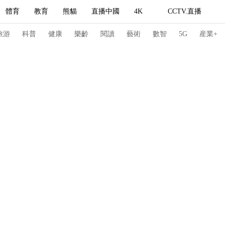
體育
教育
熊貓
直播中國
4K
CCTV.直播
式妙語
主持人
下載央視影音
熱解讀
天天學習
旅游
科普
健康
樂齡
閱讀
藝術
數智
5G
産業+
紀錄片網
國家大劇院
大型活動
科技
法治
文娛
人物
公益
圖片
習式妙語
央視快評
央視網評
光華銳評
鋒面
頻道
VR/AR
4K專區
全景新聞
請入列
人生第一次
人生第二次
冬奧會
CBA
NBA
中超
國足
國際足球
網球
綜
體育江湖
文化體育
冰雪道路
足球道路