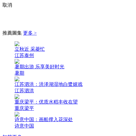
取消
推薦圖集
更多 >
立秋近 采菱忙
江苏泰州
暑期出游 乐享美好时光
暑期
江苏泗洪：洪泽湖湿地白鹭嬉戏
江苏泗洪
重庆梁平：优质水稻丰收在望
重庆梁平
诗意中国：画船撑入花深处
诗意中国