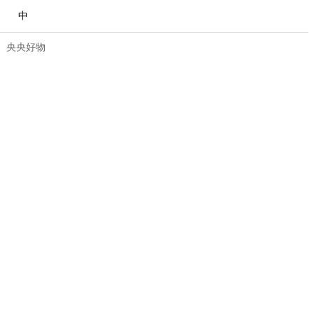
中
央央好物
合體育
亞冬會