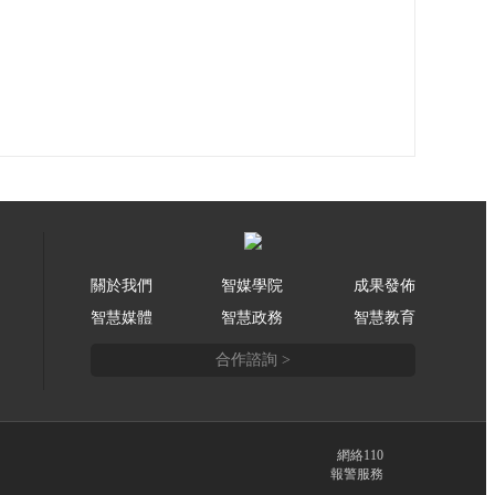
關於我們
智媒學院
成果發佈
智慧媒體
智慧政務
智慧教育
合作諮詢 >
網絡110
報警服務