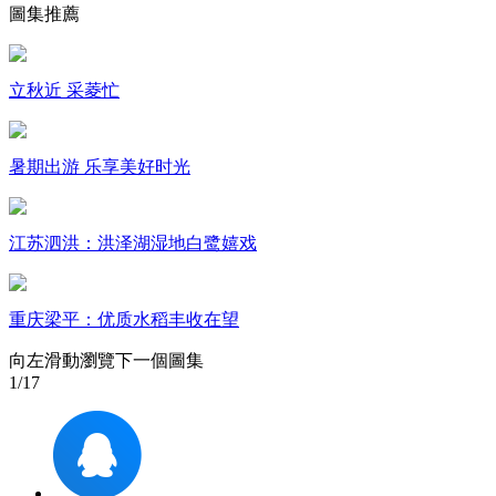
圖集推薦
財經
教育
鄉村振興
生態環境
一帶一路
大國智造
大國展會
大國保險
雲頂對話
立秋近 采菱忙
暑期出游 乐享美好时光
CCTV.節目官網
直播
節目單
欄目
片庫
江苏泗洪：洪泽湖湿地白鹭嬉戏
重庆梁平：优质水稻丰收在望
向左滑動瀏覽下一個圖集
1
/17