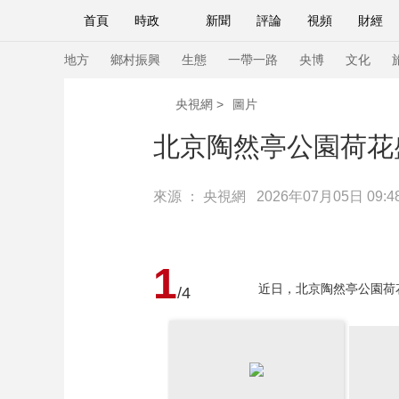
首頁
時政
新聞
評論
視頻
財經
人民領袖習近平
直播
海外頻道
片庫
iPanda
欄目大全
聯播+
English
中國領導人
節目單
Монгол
聽音
央視快評
微視頻
習
地方
鄉村振興
生態
一帶一路
央博
文化
央視網
>
圖片
總台春晚
網絡春晚
共産黨員網
秧紀錄
北京陶然亭公園荷花
來源 ：
央視網
2026年07月05日 09:4
新聞
國內
國際
評論
經濟
軍事
人民領袖習近平
聯播+
熱解讀
天天學習
1
視頻
小央視頻
小央直播
直播中國
熊貓
近日，北京陶然亭公園荷花
/4
現場
前線
比劃
快看
藍海中國
新兵
體育
直播
競猜
2026年世界盃
2026
VIP會員
CCTV奧林匹克頻道
生活體育大會