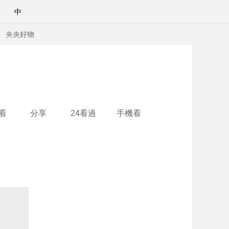
中
央央好物
看
分享
24看過
手機看
合體育
亞冬會