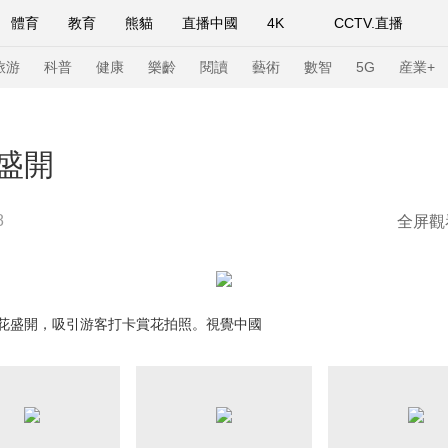
體育
教育
熊貓
直播中國
4K
CCTV.直播
式妙語
主持人
下載央視影音
熱解讀
天天學習
旅游
科普
健康
樂齡
閱讀
藝術
數智
5G
産業+
紀錄片網
國家大劇院
大型活動
盛開
8
全屏觀
科技
法治
文娛
人物
公益
圖片
習式妙語
央視快評
央視網評
光華銳評
鋒面
頻道
VR/AR
4K專區
全景新聞
盛開，吸引游客打卡賞花拍照。視覺中國
請入列
人生第一次
人生第二次
年冬奧會
CBA
NBA
中超
國足
國際足球
網球
綜
體育江湖
文化體育
冰雪道路
足球道路