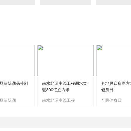
央博
非遺
文化
旅游
科普
健康
樂齡
閱讀
雲起
超級工廠
智敬中國
全民健康
顏選攻略
海洋
熱播榜
總台企業白名單
旦翡翠湖晶莹剔
南水北调中线工程调水突
各地民众多彩方
破800亿立方米
健身日
旦翡翠湖
南水北调中线工程
全民健身日