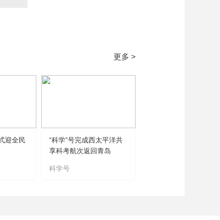
藝術
汽車
數智
5G
産業+
時尚
天氣
才藝
網展
央央好物
更多 >
式迎全民
“科学”号完成西太平洋共
享科考航次返回青岛
科学号