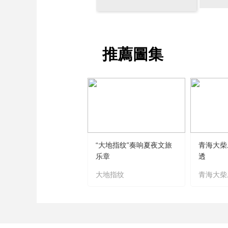
財經
教育
鄉村振興
生態環境
一帶一路
大國智造
大國展會
大國保險
雲頂對話
推薦圖集
CCTV.節目官網
直播
節目單
欄目
片庫
“大地指纹”奏响夏夜文旅
青海大柴
乐章
透
大地指纹
青海大柴