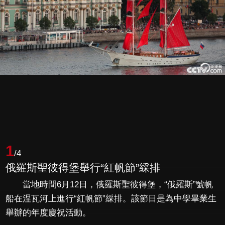
1
/4
俄羅斯聖彼得堡舉行“紅帆節”綵排
當地時間6月12日，俄羅斯聖彼得堡，“俄羅斯”號帆
船在涅瓦河上進行“紅帆節”綵排。該節日是為中學畢業生
舉辦的年度慶祝活動。