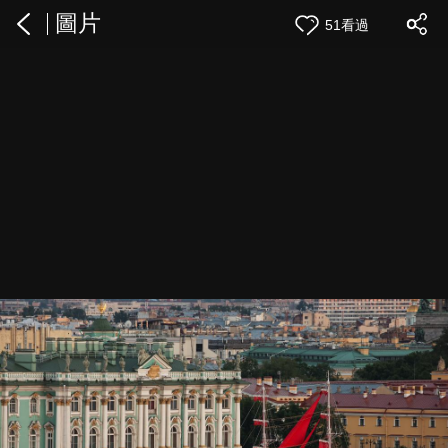
圖片
51看過