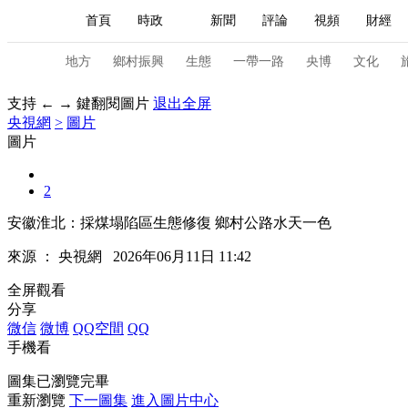
首頁
時政
新聞
評論
視頻
財經
人民領袖習近平
直播
海外頻道
片庫
iPanda
欄目大全
聯播+
English
中國領導人
節目單
Монгол
聽音
央視快評
微視頻
習
地方
鄉村振興
生態
一帶一路
央博
文化
支持 ← → 鍵翻閱圖片
退出全屏
央視網
>
圖片
總台春晚
網絡春晚
共産黨員網
秧紀錄
圖片
2
新聞
國內
國際
評論
經濟
軍事
安徽淮北：採煤塌陷區生態修復 鄉村公路水天一色
人民領袖習近平
聯播+
熱解讀
天天學習
來源 ：
央視網
2026年06月11日 11:42
視頻
小央視頻
小央直播
直播中國
熊貓
全屏觀看
分享
現場
前線
比劃
快看
藍海中國
新兵
微信
微博
QQ空間
QQ
手機看
體育
直播
競猜
2026年世界盃
2026年
圖集已瀏覽完畢
VIP會員
CCTV奧林匹克頻道
生活體育大會
重新瀏覽
下一圖集
進入圖片中心