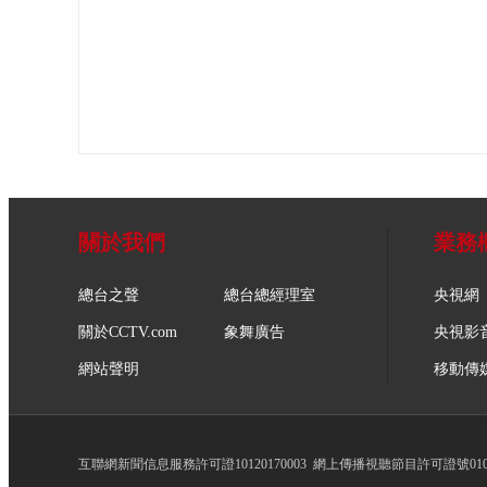
關於我們
業務
總台之聲
總台總經理室
央視網
關於CCTV.com
象舞廣告
央視影
網站聲明
移動傳
互聯網新聞信息服務許可證10120170003
網上傳播視聽節目許可證號0102