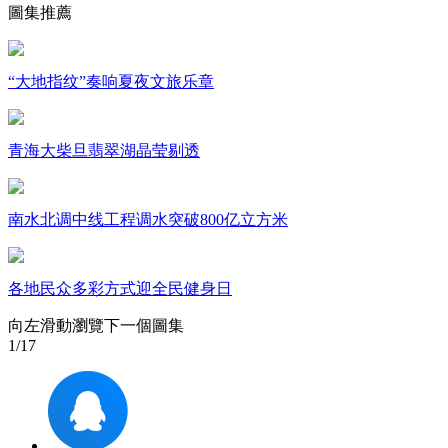
圖集推薦
財經
教育
鄉村振興
生態環境
一帶一路
大國智造
大國展會
大國保險
雲頂對話
“大地指纹”奏响夏夜文旅乐章
青海大柴旦翡翠湖晶莹剔透
CCTV.節目官網
直播
節目單
欄目
片庫
南水北调中线工程调水突破800亿立方米
各地民众多彩方式迎全民健身日
向左滑動瀏覽下一個圖集
1
/17