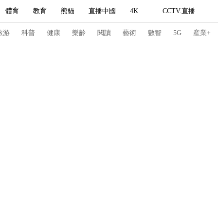
體育
教育
熊貓
直播中國
4K
CCTV.直播
式妙語
主持人
下載央視影音
熱解讀
天天學習
旅游
科普
健康
樂齡
閱讀
藝術
數智
5G
産業+
紀錄片網
國家大劇院
大型活動
科技
法治
文娛
人物
公益
圖片
習式妙語
央視快評
央視網評
光華銳評
鋒面
頻道
VR/AR
4K專區
全景新聞
請入列
人生第一次
人生第二次
冬奧會
CBA
NBA
中超
國足
國際足球
網球
綜
體育江湖
文化體育
冰雪道路
足球道路