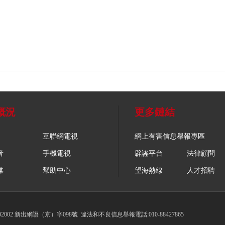
概況
更多鏈結
互聯網電視
網上有害信息舉報專區
音
手機電視
辟謠平台
法律顧問
媒
幫助中心
望海熱線
人才招聘
002 新出網證（京）字098號
違法和不良信息舉報電話:010-88427865