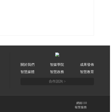
關於我們
智媒學院
成果發佈
智慧媒體
智慧政務
智慧教育
合作諮詢 >
網絡110
報警服務