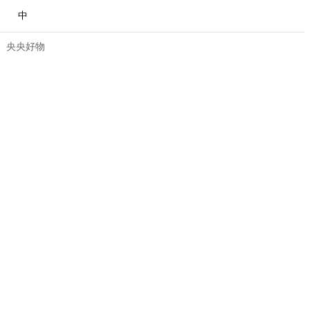
中
央央好物
合體育
亞冬會