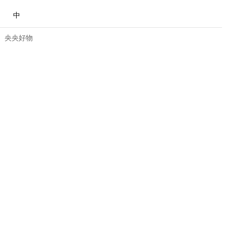
中
央央好物
合體育
亞冬會