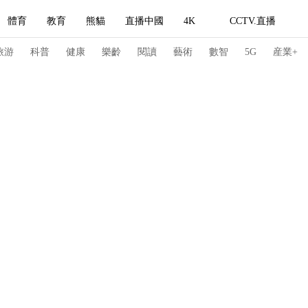
體育
教育
熊貓
直播中國
4K
CCTV.直播
式妙語
主持人
下載央視影音
熱解讀
天天學習
旅游
科普
健康
樂齡
閱讀
藝術
數智
5G
産業+
紀錄片網
國家大劇院
大型活動
科技
法治
文娛
人物
公益
圖片
習式妙語
央視快評
央視網評
光華銳評
鋒面
頻道
VR/AR
4K專區
全景新聞
請入列
人生第一次
人生第二次
冬奧會
CBA
NBA
中超
國足
國際足球
網球
綜
體育江湖
文化體育
冰雪道路
足球道路