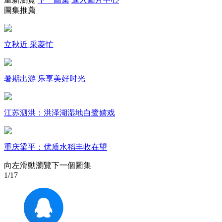
圖集推薦
財經
教育
鄉村振興
生態環境
一帶一路
大國智造
大國展會
大國保險
雲頂對話
立秋近 采菱忙
暑期出游 乐享美好时光
CCTV.節目官網
直播
節目單
欄目
片庫
江苏泗洪：洪泽湖湿地白鹭嬉戏
重庆梁平：优质水稻丰收在望
向左滑動瀏覽下一個圖集
1
/17