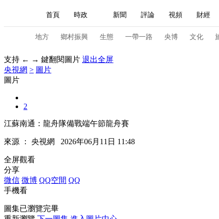
首頁
時政
新聞
評論
視頻
財經
人民領袖習近平
直播
海外頻道
片庫
iPanda
欄目大全
聯播+
English
中國領導人
節目單
Монгол
聽音
央視快評
微視頻
習
地方
鄉村振興
生態
一帶一路
央博
文化
支持 ← → 鍵翻閱圖片
退出全屏
央視網
>
圖片
總台春晚
網絡春晚
共産黨員網
秧紀錄
圖片
2
新聞
國內
國際
評論
經濟
軍事
江蘇南通：龍舟隊備戰端午節龍舟賽
人民領袖習近平
聯播+
熱解讀
天天學習
來源 ：
央視網
2026年06月11日 11:48
視頻
小央視頻
小央直播
直播中國
熊貓
全屏觀看
分享
現場
前線
比劃
快看
藍海中國
新兵
微信
微博
QQ空間
QQ
手機看
體育
直播
競猜
2026年世界盃
2026年
圖集已瀏覽完畢
VIP會員
CCTV奧林匹克頻道
生活體育大會
重新瀏覽
下一圖集
進入圖片中心