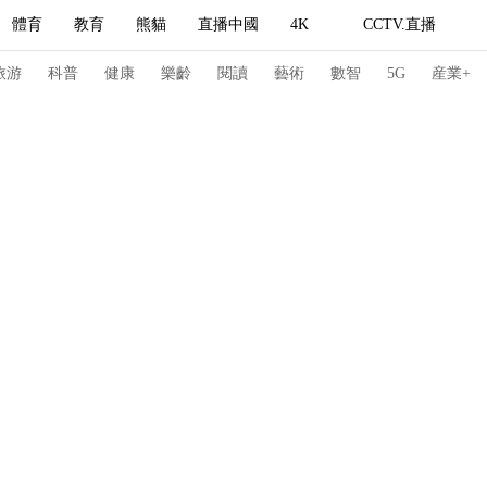
體育
教育
熊貓
直播中國
4K
CCTV.直播
式妙語
主持人
下載央視影音
熱解讀
天天學習
旅游
科普
健康
樂齡
閱讀
藝術
數智
5G
産業+
紀錄片網
國家大劇院
大型活動
科技
法治
文娛
人物
公益
圖片
習式妙語
央視快評
央視網評
光華銳評
鋒面
頻道
VR/AR
4K專區
全景新聞
請入列
人生第一次
人生第二次
冬奧會
CBA
NBA
中超
國足
國際足球
網球
綜
體育江湖
文化體育
冰雪道路
足球道路