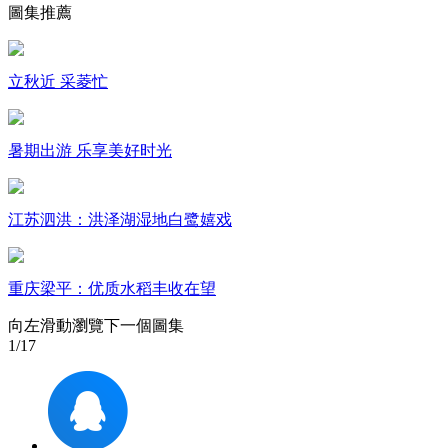
圖集推薦
財經
教育
鄉村振興
生態環境
一帶一路
大國智造
大國展會
大國保險
雲頂對話
立秋近 采菱忙
暑期出游 乐享美好时光
CCTV.節目官網
直播
節目單
欄目
片庫
江苏泗洪：洪泽湖湿地白鹭嬉戏
重庆梁平：优质水稻丰收在望
向左滑動瀏覽下一個圖集
1
/17