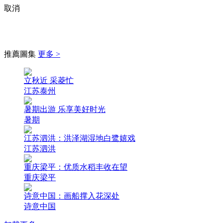
取消
推薦圖集
更多 >
立秋近 采菱忙
江苏泰州
暑期出游 乐享美好时光
暑期
江苏泗洪：洪泽湖湿地白鹭嬉戏
江苏泗洪
重庆梁平：优质水稻丰收在望
重庆梁平
诗意中国：画船撑入花深处
诗意中国