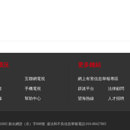
概況
更多鏈結
互聯網電視
網上有害信息舉報專區
音
手機電視
辟謠平台
法律顧問
媒
幫助中心
望海熱線
人才招聘
002 新出網證（京）字098號
違法和不良信息舉報電話:010-88427865