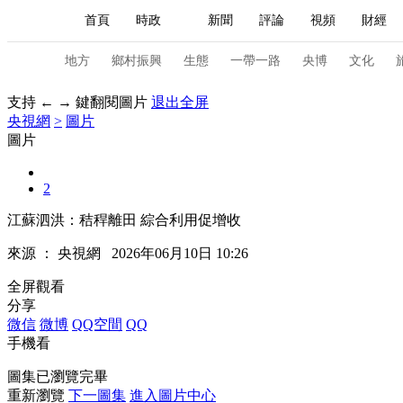
首頁
時政
新聞
評論
視頻
財經
人民領袖習近平
直播
海外頻道
片庫
iPanda
欄目大全
聯播+
English
中國領導人
節目單
Монгол
聽音
央視快評
微視頻
習
地方
鄉村振興
生態
一帶一路
央博
文化
支持 ← → 鍵翻閱圖片
退出全屏
央視網
>
圖片
總台春晚
網絡春晚
共産黨員網
秧紀錄
圖片
2
新聞
國內
國際
評論
經濟
軍事
江蘇泗洪：秸稈離田 綜合利用促增收
人民領袖習近平
聯播+
熱解讀
天天學習
來源 ：
央視網
2026年06月10日 10:26
視頻
小央視頻
小央直播
直播中國
熊貓
全屏觀看
分享
現場
前線
比劃
快看
藍海中國
新兵
微信
微博
QQ空間
QQ
手機看
體育
直播
競猜
2026年世界盃
2026年
圖集已瀏覽完畢
VIP會員
CCTV奧林匹克頻道
生活體育大會
重新瀏覽
下一圖集
進入圖片中心