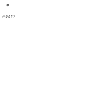
中
央央好物
合體育
亞冬會