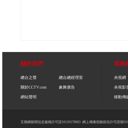
關於我們
業務
總台之聲
總台總經理室
央視網
關於CCTV.com
象舞廣告
央視影
網站聲明
移動傳
互聯網新聞信息服務許可證10120170003
網上傳播視聽節目許可證號0102