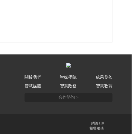
關於我們
智媒學院
成果發佈
智慧媒體
智慧政務
智慧教育
合作諮詢 >
網絡110
報警服務